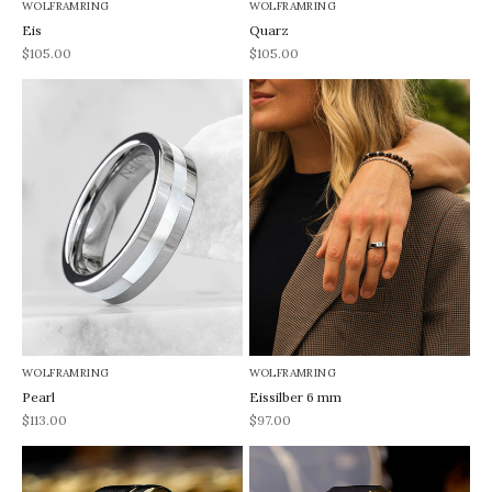
WOLFRAMRING
WOLFRAMRING
Eis
Quarz
REA-pris
REA-pris
$105.00
$105.00
WOLFRAMRING
WOLFRAMRING
Pearl
Eissilber 6 mm
REA-pris
REA-pris
$113.00
$97.00