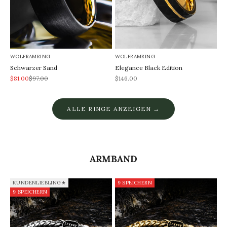
WOLFRAMRING
WOLFRAMRING
Schwarzer Sand
Elegance Black Edition
REA-pris
Pris
REA-pris
$81.00
$97.00
$146.00
ALLE RINGE ANZEIGEN →
ARMBAND
KUNDENLIEBLING★
9 SPEICHERN
9 SPEICHERN