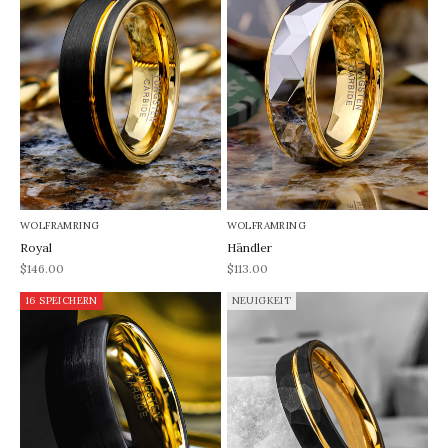
WOLFRAMRING
WOLFRAMRING
Royal
Händler
REA-pris
REA-pris
$146.00
$113.00
16 SPEICHERN
NEUIGKEIT