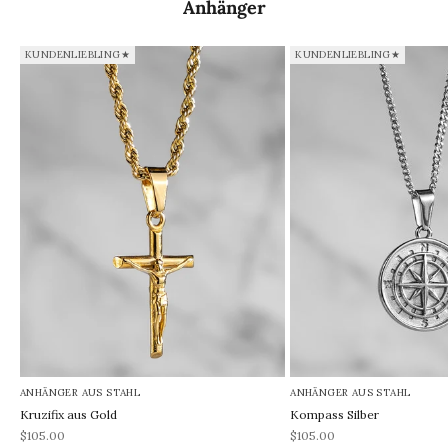
Anhänger
KUNDENLIEBLING★
KUNDENLIEBLING★
ANHÄNGER AUS STAHL
ANHÄNGER AUS STAHL
Kruzifix aus Gold
Kompass Silber
REA-pris
REA-pris
$105.00
$105.00