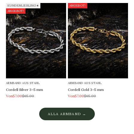
KUNDENLIEBLING★
ANGEBOT!
ANGEBOT!
ARMBAND AUS STAHL
ARMBAND AUS STAHL
Cordell Silver 3–5 mm
Cordell Gold 3–5 mm
REA-pris
Pris
REA-pris
Pris
Von57.00
$65.00
Von57.00
$65.00
ALLA ARMBAND →