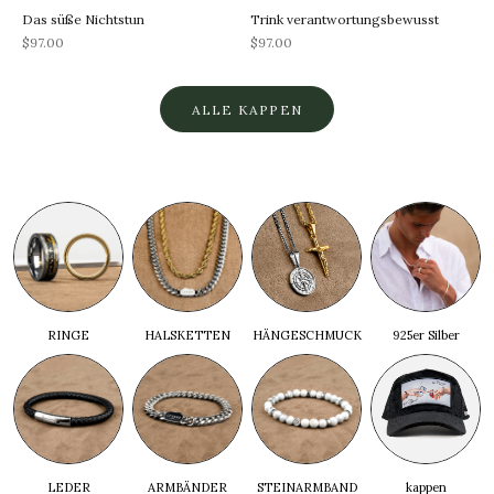
Das süße Nichtstun
Trink verantwortungsbewusst
REA-pris
REA-pris
$97.00
$97.00
ALLE KAPPEN
RINGE
HALSKETTEN
HÄNGESCHMUCK
925er Silber
LEDER
ARMBÄNDER
STEINARMBAND
kappen