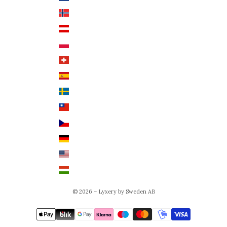
Norwegen (NOK)
Englisch
Österreich (EUR €)
Polen (PLN)
Schweiz (CHF)
Spanien (EUR €)
Schweden (SEK)
Taiwan (TWD $)
Tschechien (CZK Kč)
Deutschland (EUR €)
USA (USD $)
Ungarn (HUF Ft)
© 2026 – Lyxery by Sweden AB