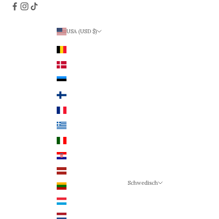
USA (USD $)
Land
Belgien (EUR €)
Dänemark (DKK)
Estland (EUR €)
Finnland (EUR €)
Frankreich (EUR €)
Griechenland (EUR €)
Italien (EUR €)
Kroatien (EUR €)
Lettland (EUR €)
Schwedisch
Litauen (EUR €)
Sprache
Luxemburg (EUR €)
Schwedisch
Niederlande (EUR €)
Deutsch