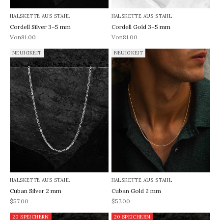
HALSKETTE AUS STAHL
HALSKETTE AUS STAHL
Cordell Silver 3–5 mm
Cordell Gold 3–5 mm
REA-pris
REA-pris
Von81.00
Von81.00
NEUIGKEIT
NEUIGKEIT
HALSKETTE AUS STAHL
HALSKETTE AUS STAHL
Cuban Silver 2 mm
Cuban Gold 2 mm
REA-pris
REA-pris
$57.00
$57.00
20 SPEICHERN
20 SPEICHERN