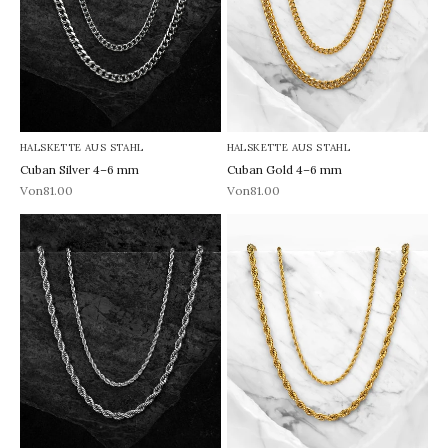
HALSKETTE AUS STAHL
HALSKETTE AUS STAHL
Cuban Silver 4–6 mm
Cuban Gold 4–6 mm
REA-pris
REA-pris
Von81.00
Von81.00