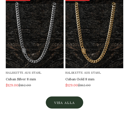
HALSKETTE AUS STAHL
HALSKETTE AUS STAHL
Cuban Silver 8 mm
Cuban Gold 8 mm
REA-pris
Pris
REA-pris
Pris
$129.00
$162.00
$129.00
$162.00
VISA ALLA