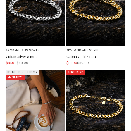
ARMBAND AUS STAHL
ARMBAND AUS STAHL
Cuban Silver 8 mm
Cuban Gold 8 mm
REA-pris
Pris
REA-pris
Pris
$81.00
$89.00
$81.00
$89.00
KUNDENLIEBLING★
ANGEBOT!
ANGEBOT!