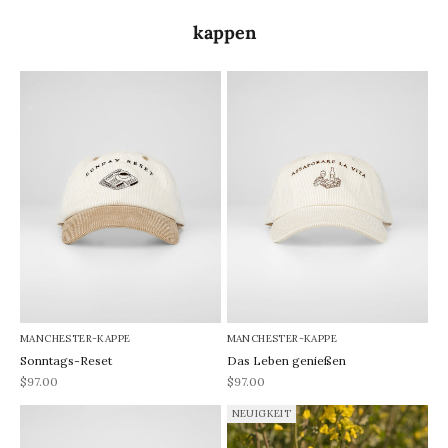
kappen
MANCHESTER-KAPPE
MANCHESTER-KAPPE
Sonntags-Reset
Das Leben genießen
REA-pris
REA-pris
$97.00
$97.00
NEUIGKEIT