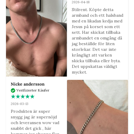
2026-04-18
Stilrent. Köpte detta 
armband och ett halsband 
med en likadan kedja med 
Jesus på korset som ett 
sett. Har skickat tillbaka 
armbandet en omgång då 
jag beställde för liten 
storlekar. Det var inte 
krångligt att varken 
skicka tillbaka eller byta. 
Det uppskattas väldigt 
mycket.
Nicke andersson
Verifizierter Käufer
2026-03-13
Produkten är super 
snygg jag är supernöjd 
och leveransen wow vad 
snabbt det gick , här 
kommer jag shoppa fler 