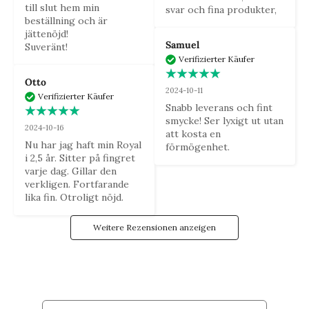
till slut hem min 
svar och fina produkter,
beställning och är 
jättenöjd! 

Samuel
Suveränt!
Verifizierter Käufer
Otto
2024-10-11
Verifizierter Käufer
Snabb leverans och fint 
smycke! Ser lyxigt ut utan 
2024-10-16
att kosta en 
Nu har jag haft min Royal 
förmögenhet.
i 2,5 år. Sitter på fingret 
varje dag. Gillar den 
verkligen. Fortfarande 
lika fin. Otroligt nöjd.
Weitere Rezensionen anzeigen
DIE LUXUSFAMILIE
Sei der Erste, der unsere Neuigkeiten sieht, und erhalte Zugang
zu exklusiven Angeboten und Gewinnspielen!
E-post