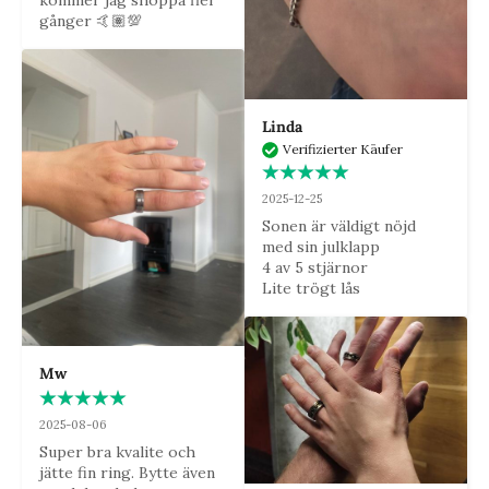
gånger 🤙🏽💯
Linda
Verifizierter Käufer
2025-12-25
Sonen är väldigt nöjd 
med sin julklapp

4 av 5 stjärnor

Lite trögt lås
Mw
2025-08-06
Super bra kvalite och 
jätte fin ring. Bytte även 