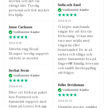
storlek och det var 
Sofia och Emil
riktigt lätt. Trevlig 
personal och fick mycket 
Verifizierter Käufer
bra hjälp.
2024-11-21
Vi köpte matchande 
Anne Carlsson
ringar för att fira vår 
Verifizierter Käufer
förlovning. Vi kan inte 
vara mer nöjda med 
2024-11-18
ringarna eller 
Jättefin ring Royal.

bemötandet! De är så 
Så super trevlig support 
vackra och tåliga och 
vid byte av storlek
sitter fantastiskt bra på 
fingret🩶 Smidig leverans 
och snabb återkoppling 
Serhat Ferat
vid frågor.
Verifizierter Käufer
Folke Stridsman
2024-11-04
Verifizierter Käufer
Efter ett förlorat paket 
hos Postnord och 
2024-10-29
fantastisk support med 
Linus på Lyxery fick jag 
Utmärkt service, snabba 