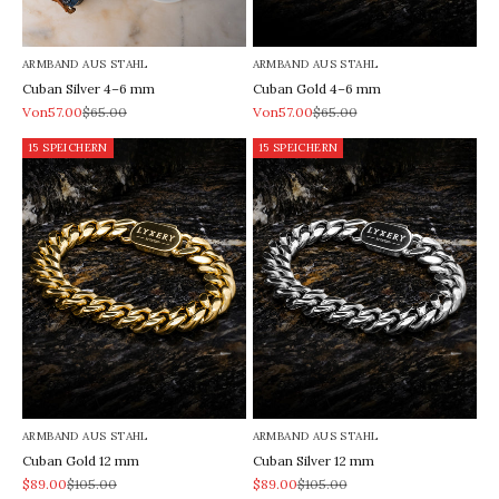
ARMBAND AUS STAHL
ARMBAND AUS STAHL
Cuban Silver 4–6 mm
Cuban Gold 4–6 mm
REA-pris
Pris
REA-pris
Pris
Von57.00
$65.00
Von57.00
$65.00
15 SPEICHERN
15 SPEICHERN
ARMBAND AUS STAHL
ARMBAND AUS STAHL
Cuban Gold 12 mm
Cuban Silver 12 mm
REA-pris
Pris
REA-pris
Pris
$89.00
$105.00
$89.00
$105.00