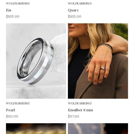
WOLFRAMRING
WOLFRAMRING
Eis
Quarz
REA-pris
REA-pris
$105.00
$105.00
WOLFRAMRING
WOLFRAMRING
Pearl
Eissilber 6 mm
REA-pris
REA-pris
$113.00
$97.00