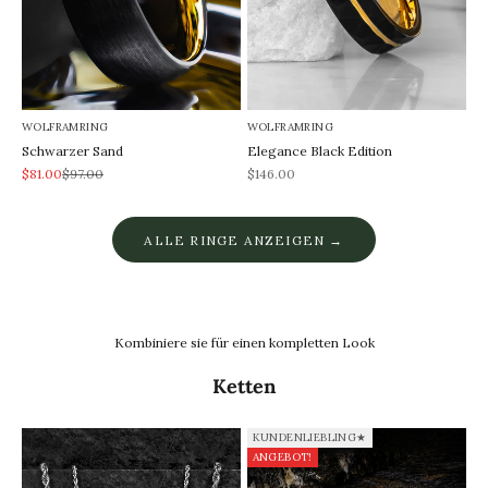
WOLFRAMRING
WOLFRAMRING
Schwarzer Sand
Elegance Black Edition
REA-pris
Pris
REA-pris
$81.00
$97.00
$146.00
ALLE RINGE ANZEIGEN →
Kombiniere sie für einen kompletten Look
Ketten
KUNDENLIEBLING★
ANGEBOT!