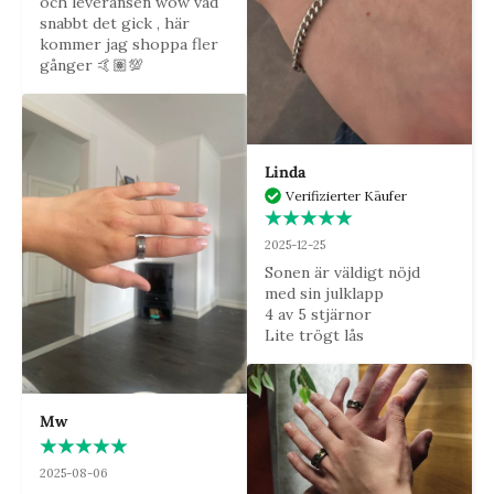
och leveransen wow vad 
snabbt det gick , här 
kommer jag shoppa fler 
gånger 🤙🏽💯
Linda
Verifizierter Käufer
2025-12-25
Sonen är väldigt nöjd 
med sin julklapp

4 av 5 stjärnor

Lite trögt lås
Mw
2025-08-06