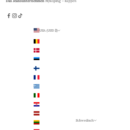
Das Jeansunternehmen
Nyköping –
kappen
USA (USD $)
Land
Belgien (EUR €)
Dänemark (DKK)
Estland (EUR €)
Finnland (EUR €)
Frankreich (EUR €)
Griechenland (EUR €)
Italien (EUR €)
Kroatien (EUR €)
Lettland (EUR €)
Schwedisch
Litauen (EUR €)
Sprache