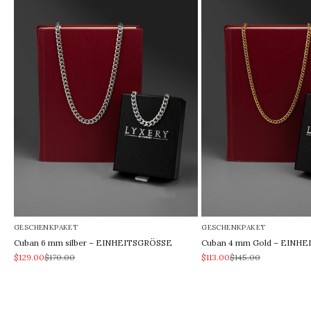
GESCHENKPAKET
GESCHENKPAKET
Cuban 6 mm silber – EINHEITSGRÖSSE
Cuban 4 mm Gold – EINH
REA-pris
Pris
REA-pris
Pris
$129.00
$170.00
$113.00
$145.00