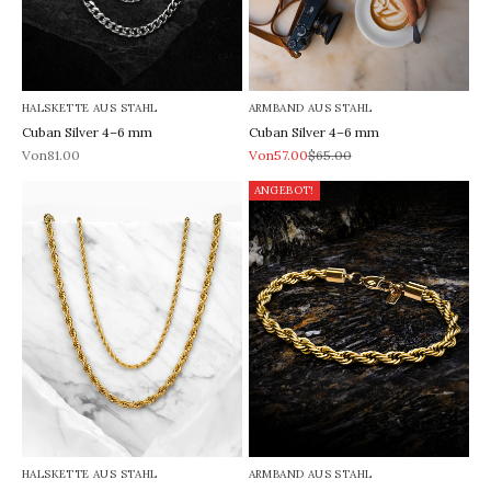
HALSKETTE AUS STAHL
ARMBAND AUS STAHL
Cuban Silver 4–6 mm
Cuban Silver 4–6 mm
REA-pris
REA-pris
Pris
Von81.00
Von57.00
$65.00
ANGEBOT!
HALSKETTE AUS STAHL
ARMBAND AUS STAHL