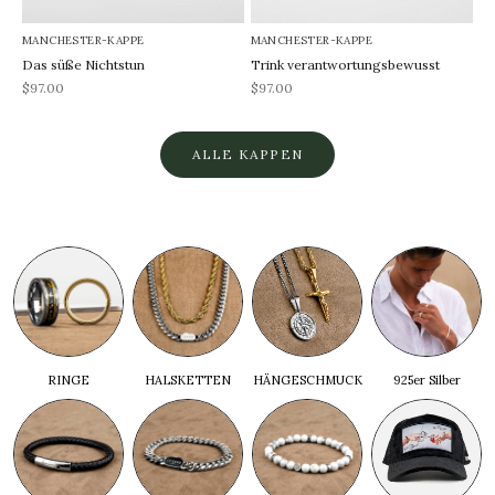
MANCHESTER-KAPPE
MANCHESTER-KAPPE
Das süße Nichtstun
Trink verantwortungsbewusst
REA-pris
REA-pris
$97.00
$97.00
ALLE KAPPEN
RINGE
HALSKETTEN
HÄNGESCHMUCK
925er Silber