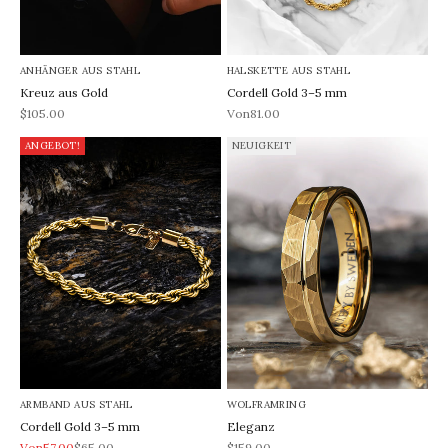
ANHÄNGER AUS STAHL
HALSKETTE AUS STAHL
Kreuz aus Gold
Cordell Gold 3–5 mm
REA-pris
REA-pris
$105.00
Von81.00
ANGEBOT!
NEUIGKEIT
ARMBAND AUS STAHL
WOLFRAMRING
Cordell Gold 3–5 mm
Eleganz
REA-pris
Pris
REA-pris
Von57.00
$65.00
$159.00