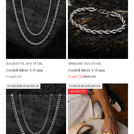
HALSKETTE AUS STAHL
ARMBAND AUS STAHL
Cordell Silver 3–5 mm
Cordell Silver 3–5 mm
REA-pris
REA-pris
Pris
Von81.00
Von57.00
$65.00
KUNDENLIEBLING★
KUNDENLIEBLING★
ANGEBOT!