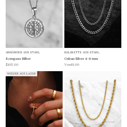
ANHÄNGER AUS STAHL
HALSKETTE AUS STAHL
Kompass Silber
Cuban Silver 4–6 mm
REA-pris
REA-pris
$105.00
Von81.00
WIEDER AUF LAGER