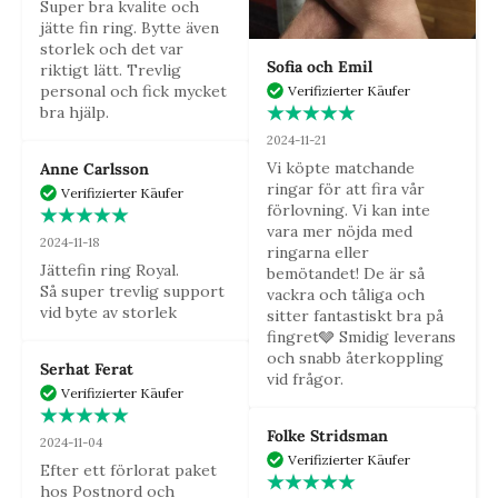
Super bra kvalite och 
jätte fin ring. Bytte även 
storlek och det var 
Sofia och Emil
riktigt lätt. Trevlig 
personal och fick mycket 
Verifizierter Käufer
bra hjälp.
2024-11-21
Vi köpte matchande 
Anne Carlsson
ringar för att fira vår 
Verifizierter Käufer
förlovning. Vi kan inte 
vara mer nöjda med 
2024-11-18
ringarna eller 
Jättefin ring Royal.

bemötandet! De är så 
Så super trevlig support 
vackra och tåliga och 
vid byte av storlek
sitter fantastiskt bra på 
fingret🩶 Smidig leverans 
och snabb återkoppling 
Serhat Ferat
vid frågor.
Verifizierter Käufer
Folke Stridsman
2024-11-04
Verifizierter Käufer
Efter ett förlorat paket 
hos Postnord och 