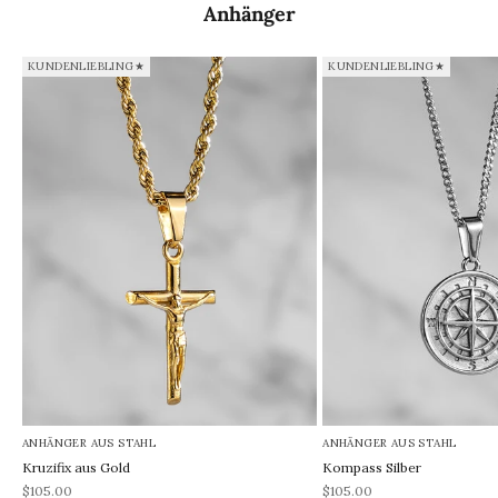
Anhänger
KUNDENLIEBLING★
KUNDENLIEBLING★
ANHÄNGER AUS STAHL
ANHÄNGER AUS STAHL
Kruzifix aus Gold
Kompass Silber
REA-pris
REA-pris
$105.00
$105.00