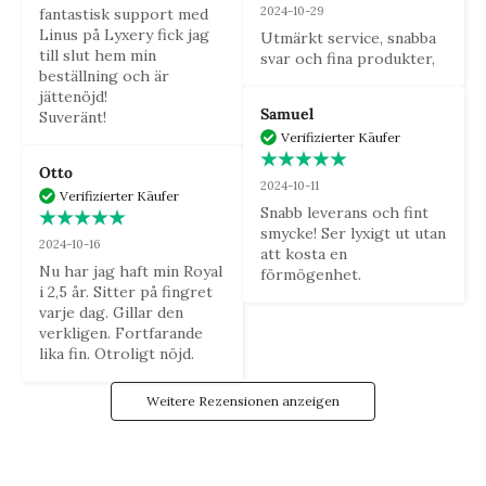
2024-10-29
fantastisk support med 
Linus på Lyxery fick jag 
Utmärkt service, snabba 
till slut hem min 
svar och fina produkter,
beställning och är 
jättenöjd! 

Samuel
Suveränt!
Verifizierter Käufer
Otto
2024-10-11
Verifizierter Käufer
Snabb leverans och fint 
smycke! Ser lyxigt ut utan 
2024-10-16
att kosta en 
Nu har jag haft min Royal 
förmögenhet.
i 2,5 år. Sitter på fingret 
varje dag. Gillar den 
verkligen. Fortfarande 
lika fin. Otroligt nöjd.
Weitere Rezensionen anzeigen
DIE LUXUSFAMILIE
Sei der Erste, der unsere Neuigkeiten sieht, und erhalte Zugang
zu exklusiven Angeboten und Gewinnspielen!