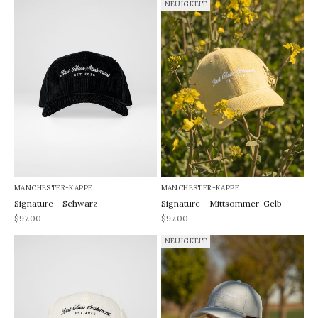
NEUIGKEIT
MANCHESTER-KAPPE
MANCHESTER-KAPPE
Signature – Schwarz
Signature – Mittsommer-Gelb
REA-pris
REA-pris
$97.00
$97.00
NEUIGKEIT