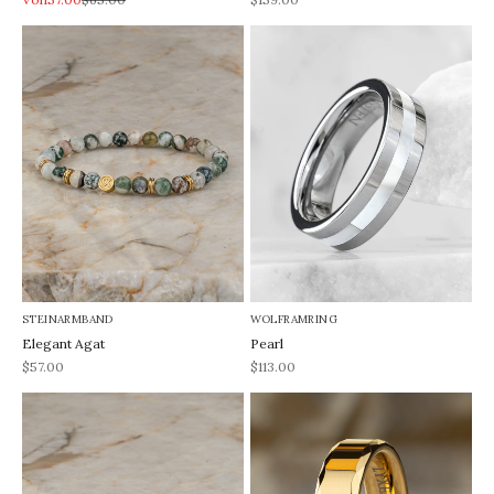
STEINARMBAND
WOLFRAMRING
Elegant Agat
Pearl
REA-pris
REA-pris
$57.00
$113.00