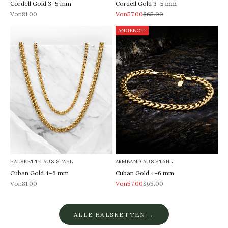
Cordell Gold 3–5 mm
Cordell Gold 3–5 mm
REA-pris
REA-pris
Pris
Von81.00
Von57.00
$65.00
ANGEBOT!
HALSKETTE AUS STAHL
ARMBAND AUS STAHL
Cuban Gold 4–6 mm
Cuban Gold 4–6 mm
REA-pris
REA-pris
Pris
Von81.00
Von57.00
$65.00
ALLE HALSKETTEN →