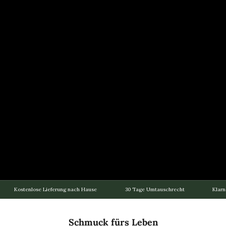
Kostenlose Lieferung nach Hause
30 Tage Umtauschrecht
Klarn
Schmuck fürs Leben