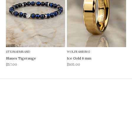
STEINARMBAND
WOLFRAMRING
Blaues Tigerauge
Ice Gold 6 mm
REA-pris
REA-pris
$57.00
$105.00