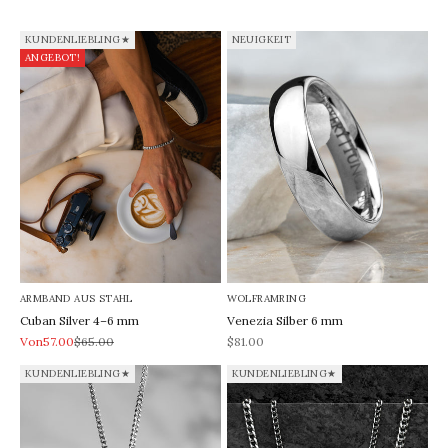
KUNDENLIEBLING★
NEUIGKEIT
ANGEBOT!
ARMBAND AUS STAHL
WOLFRAMRING
Cuban Silver 4–6 mm
Venezia Silber 6 mm
REA-pris
Pris
REA-pris
Von57.00
$65.00
$81.00
KUNDENLIEBLING★
KUNDENLIEBLING★