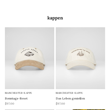
kappen
MANCHESTER-KAPPE
MANCHESTER-KAPPE
Sonntags-Reset
Das Leben genießen
REA-pris
REA-pris
$97.00
$97.00