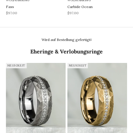
WOLFRAMRING
WOLFRAMRING
Fass
Carbide Ocean
REA-pris
REA-pris
$97.00
$97.00
Wird auf Bestellung gefertigt⭣
Eheringe & Verlobungsringe
NEUIGKEIT
NEUIGKEIT