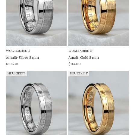
WOLFRAMRING
WOLFRAMRING
Amalfi-Silber 8 mm
Amalfi Gold 8 mm
REA-pris
REA-pris
$105.00
$113.00
NEUIGKEIT
NEUIGKEIT