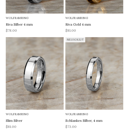
WOLFRAMRING
WOLFRAMRING
Riva Silber 4 mm
Riva Gold 4 mm
REA-pris
REA-pris
$78.00
$81.00
NEUIGKEIT
WOLFRAMRING
WOLFRAMRING
Slim Silver
Schlankes Silber, 4 mm
REA-pris
REA-pris
$81.00
$73.00