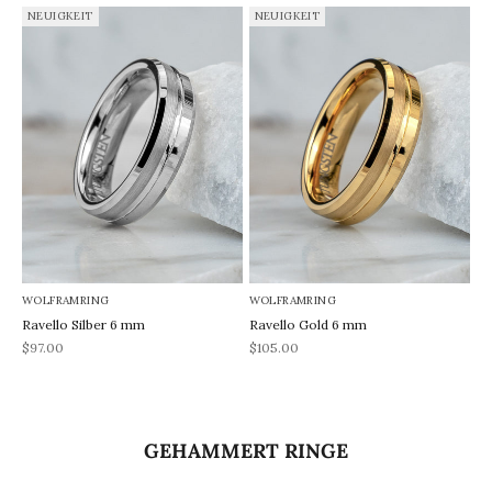
NEUIGKEIT
NEUIGKEIT
WOLFRAMRING
WOLFRAMRING
Ravello Silber 6 mm
Ravello Gold 6 mm
REA-pris
REA-pris
$97.00
$105.00
GEHAMMERT RINGE