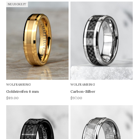
NEUIGKEIT
WOLFRAMRING
WOLFRAMRING
Goldstreifen 6 mm
Carbon-Silber
REA-pris
REA-pris
$89.00
$97.00