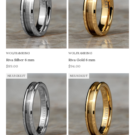
WOLFRAMRING
WOLFRAMRING
Riva Silber 6 mm
Riva Gold 6 mm
REA-pris
REA-pris
$89.00
$94.00
NEUIGKEIT
NEUIGKEIT