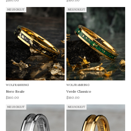
$160.00
$160.00
NEUIGKEIT
NEUIGKEIT
WOLFRAMRING
WOLFRAMRING
Nero Reale
Verde Classico
REA-pris
REA-pris
$160.00
$160.00
NEUIGKEIT
NEUIGKEIT