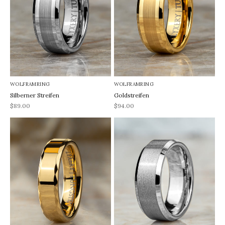
WOLFRAMRING
WOLFRAMRING
Silberner Streifen
Goldstreifen
REA-pris
REA-pris
$89.00
$94.00