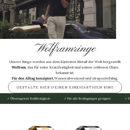
Wolframringe
Unsere Ringe werden aus dem härtesten Metall der Welt hergestellt
Wolfram
, das für seine Kratzfestigkeit und seinen zeitlosen Glanz
bekannt ist.
Für den Alltag konzipiert.
Wasserabweisend und strapazierfähig.
GESTALTE HIER DEINEN EINZIGARTIGEN RING
✓ Überragende Reißfestigkeit
✓ Für alle Bedingungen geeignet
✓ E
KATEGORIEN