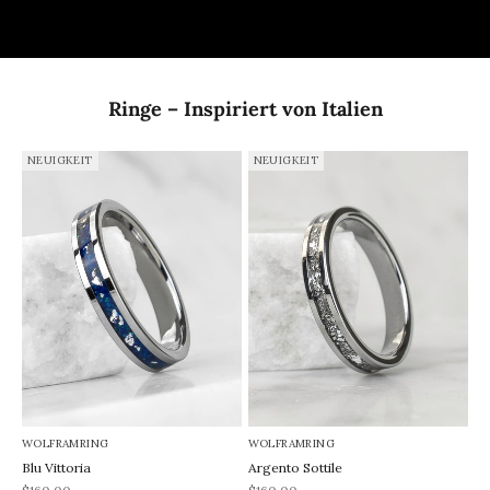
Ringe – Inspiriert von Italien
NEUIGKEIT
NEUIGKEIT
WOLFRAMRING
WOLFRAMRING
Blu Vittoria
Argento Sottile
REA-pris
REA-pris