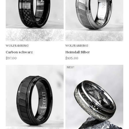
WOLFRAMRING
WOLFRAMRING
Carbon schwarz
Heimdall Silber
REA-pris
REA-pris
$97.00
$105.00
NEU!