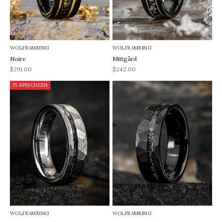
WOLFRAMRING
WOLFRAMRING
Noire
Mittgård
REA-pris
REA-pris
$291.00
$242.00
15 SPEICHERN
WOLFRAMRING
WOLFRAMRING