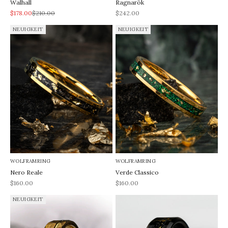
Walhall
Ragnarök
REA-pris
Pris
REA-pris
$178.00
$210.00
$242.00
NEUIGKEIT
NEUIGKEIT
WOLFRAMRING
WOLFRAMRING
Nero Reale
Verde Classico
REA-pris
REA-pris
$160.00
$160.00
NEUIGKEIT