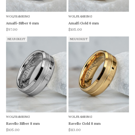
WOLFRAMRING
WOLFRAMRING
Amalfi-Silber 6 mm
Amalfi Gold 6 mm
REA-pris
REA-pris
$97.00
$105.00
NEUIGKEIT
NEUIGKEIT
WOLFRAMRING
WOLFRAMRING
Ravello Silber 8 mm
Ravello Gold 8 mm
REA-pris
REA-pris
$105.00
$113.00