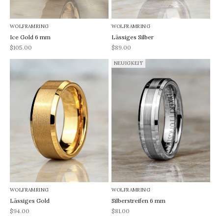
WOLFRAMRING
WOLFRAMRING
Ice Gold 6 mm
Lässiges Silber
REA-pris
REA-pris
$105.00
$89.00
NEUIGKEIT
WOLFRAMRING
WOLFRAMRING
Lässiges Gold
Silberstreifen 6 mm
REA-pris
REA-pris
$94.00
$81.00