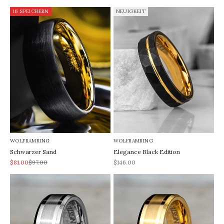
16 SPEICHERN
NEUIGKEIT
WOLFRAMRING
WOLFRAMRING
Schwarzer Sand
Elegance Black Edition
REA-pris
Pris
REA-pris
$81.00
$97.00
$146.00