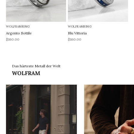
WOLFRAMRING
WOLFRAMRING
Argento Sottile
Blu Vittoria
REA-pris
REA-pris
$160.00
$160.00
Das härteste Metall der Welt
WOLFRAM