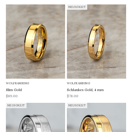
NEUIGKEIT
WOLFRAMRING
WOLFRAMRING
Slim Gold
Schlankes Gold, 4 mm
REA-pris
REA-pris
$89.00
$78.00
NEUIGKEIT
NEUIGKEIT