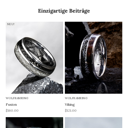
Einzigartige Beiträge
NEU!
WOLFRAMRING
WOLFRAMRING
Fusion
Viking
REA-pris
REA-pris
$160.00
$121.00