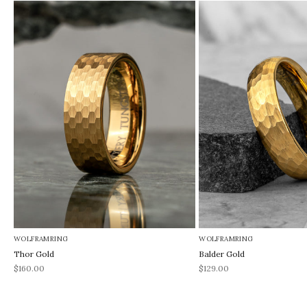
WOLFRAMRING
WOLFRAMRING
Thor Gold
Balder Gold
REA-pris
REA-pris
$160.00
$129.00