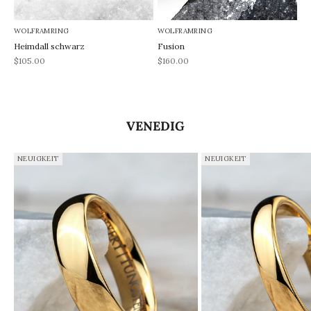
WOLFRAMRING
WOLFRAMRING
Heimdall schwarz
Fusion
REA-pris
REA-pris
$105.00
$160.00
VENEDIG
NEUIGKEIT
NEUIGKEIT