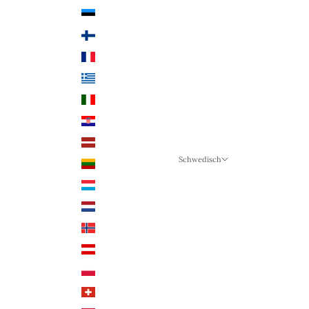
Estland (EUR €)
Finnland (EUR €)
Frankreich (EUR €)
Griechenland (EUR €)
Italien (EUR €)
Kroatien (EUR €)
Lettland (EUR €)
Schwedisch
Litauen (EUR €)
Sprache
Luxemburg (EUR €)
Schwedisch
Niederlande (EUR €)
Deutsch
Norwegen (NOK)
Englisch
Österreich (EUR €)
Polen (PLN)
Schweiz (CHF)