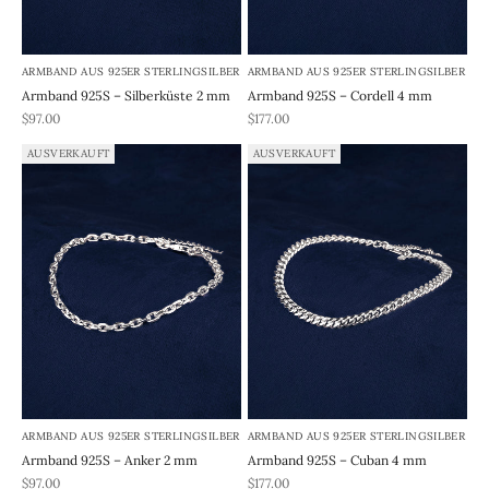
ARMBAND AUS 925ER STERLINGSILBER
ARMBAND AUS 925ER STERLINGSILBER
Armband 925S – Silberküste 2 mm
Armband 925S – Cordell 4 mm
REA-pris
REA-pris
$97.00
$177.00
AUSVERKAUFT
AUSVERKAUFT
ARMBAND AUS 925ER STERLINGSILBER
ARMBAND AUS 925ER STERLINGSILBER
Armband 925S – Anker 2 mm
Armband 925S – Cuban 4 mm
REA-pris
REA-pris
$97.00
$177.00