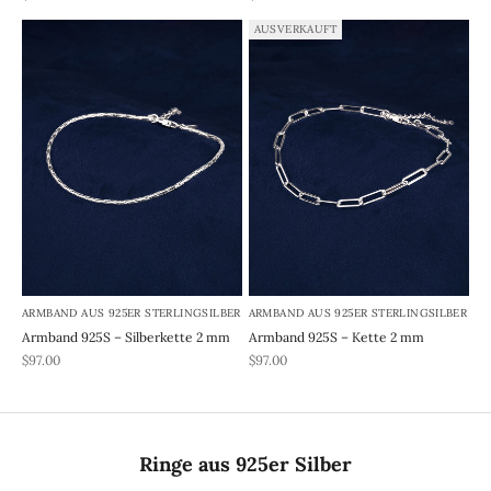
AUSVERKAUFT
ARMBAND AUS 925ER STERLINGSILBER
ARMBAND AUS 925ER STERLINGSILBER
Armband 925S – Silberkette 2 mm
Armband 925S – Kette 2 mm
REA-pris
REA-pris
$97.00
$97.00
Ringe aus 925er Silber