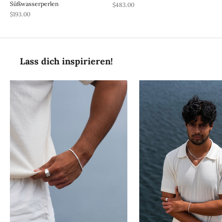
Süßwasserperlen
REA-pris
$483.00
REA-pris
$193.00
Lass dich inspirieren!