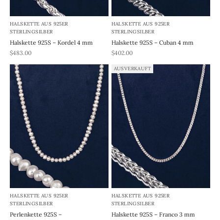
HALSKETTE AUS 925ER
HALSKETTE AUS 925ER
STERLINGSILBER
STERLINGSILBER
Halskette 925S – Kordel 4 mm
Halskette 925S – Cuban 4 mm
REA-pris
REA-pris
$483.00
$402.00
AUSVERKAUFT
HALSKETTE AUS 925ER
HALSKETTE AUS 925ER
STERLINGSILBER
STERLINGSILBER
Perlenkette 925S –
Halskette 925S – Franco 3 mm