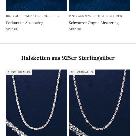
RING AUS 925ER STERLINGSILBER
RING AUS 925ER STERLINGSILBER
Perlmutt – Absatzring
Schwarzer Onyx – Absatzring
REA-pris
REA-pris
$192.00
$192.00
Halsketten aus 925er Sterlingsilber
AUSVERKAUFT
AUSVERKAUFT