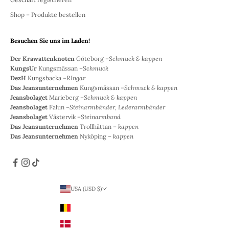
Shop – Produkte bestellen
Besuchen Sie uns im Laden!
Der Krawattenknoten
Göteborg –
Schmuck & kappen
KungsUr
Kungsmässan –
Schmuck
DezH
Kungsbacka –
RIngar
Das Jeansunternehmen
Kungsmässan –
Schmuck & kappen
Jeansbolaget
Marieberg –
Schmuck & kappen
Jeansbolaget
Falun –
Steinarmbänder, Lederarmbänder
Jeansbolaget
Västervik –
Steinarmband
Das Jeansunternehmen
Trollhättan –
kappen
Das Jeansunternehmen
Nyköping –
kappen
USA (USD $)
Land
Belgien (EUR €)
Dänemark (DKK)