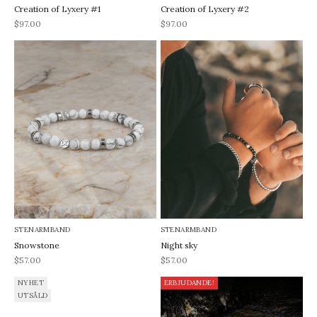
Creation of Lyxery #1
Creation of Lyxery #2
REA-pris
REA-pris
$97.00
$97.00
STENARMBAND
STENARMBAND
Snowstone
Night sky
REA-pris
REA-pris
$57.00
$57.00
NYHET
ERBJUDANDE!
UTSÅLD