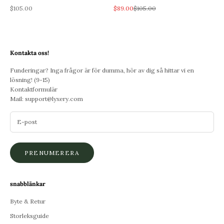
REA-pris
REA-pris
Pris
$105.00
$89.00
$105.00
Kontakta oss!
Funderingar? Inga frågor är för dumma, hör av dig så hittar vi en
lösning! (9-15)
Kontaktformulär
Mail:
support@lyxery.com
PRENUMERERA
snabblänkar
Byte & Retur
Storleksguide