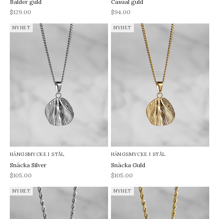
Balder guld
Casual guld
REA-pris
REA-pris
$129.00
$94.00
NYHET
NYHET
HÄNGSMYCKE I STÅL
HÄNGSMYCKE I STÅL
Snäcka Silver
Snäcka Guld
REA-pris
REA-pris
$105.00
$105.00
NYHET
NYHET