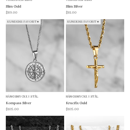
Slim Guld
Slim Silver
REA-pris
REA-pris
$89.00
$81.00
KUNDENS FAVORIT★
KUNDENS FAVORIT★
HÄNGSMYCKE I STÅL
HÄNGSMYCKE I STÅL
Kompass Silver
Krucifix Guld
REA-pris
REA-pris
$105.00
$105.00