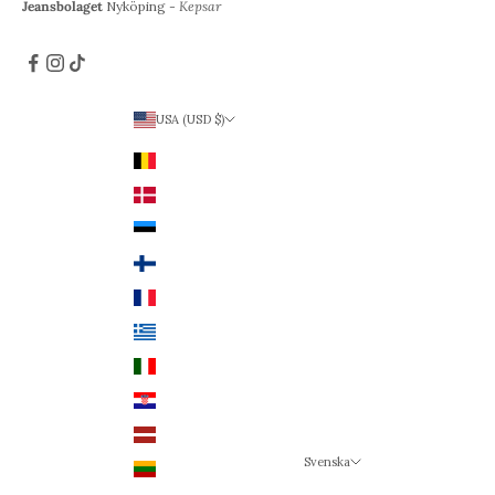
Jeansbolaget
Nyköping -
Kepsar
USA (USD $)
Land
Belgien (EUR €)
Danmark (DKK kr.)
Estland (EUR €)
Finland (EUR €)
Frankrike (EUR €)
Grekland (EUR €)
Italien (EUR €)
Kroatien (EUR €)
Lettland (EUR €)
Svenska
Litauen (EUR €)
Språk