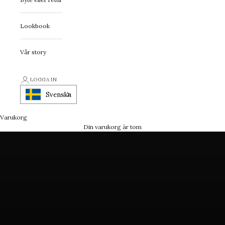
Lookbook
Vår story
First Class Statement
LOGGA IN
Ett smycke med attityd
Svenska
Varukorg
FÅ INSPIRATION
Din varukorg är tom