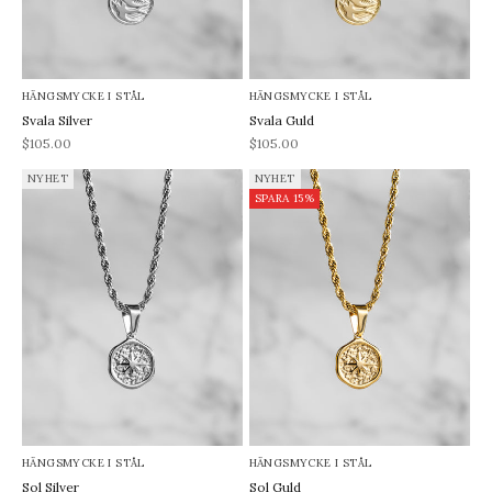
HÄNGSMYCKE I STÅL
HÄNGSMYCKE I STÅL
Svala Silver
Svala Guld
REA-pris
REA-pris
$105.00
$105.00
NYHET
NYHET
SPARA 15%
HÄNGSMYCKE I STÅL
HÄNGSMYCKE I STÅL
Sol Silver
Sol Guld