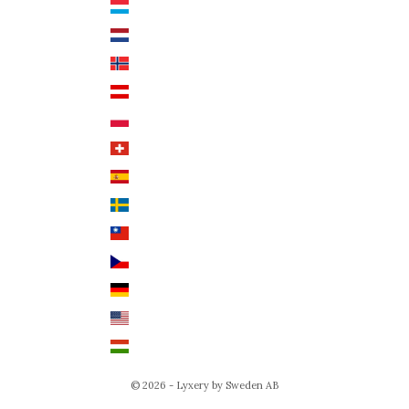
Luxemburg (EUR €)
Svenska
Nederländerna (EUR €)
Deutsch
Norge (NOK kr)
English
Österrike (EUR €)
Polen (PLN zł)
Schweiz (CHF CHF)
Spanien (EUR €)
Sverige (SEK kr)
Taiwan (TWD $)
Tjeckien (CZK Kč)
Tyskland (EUR €)
USA (USD $)
Ungern (HUF Ft)
© 2026 - Lyxery by Sweden AB