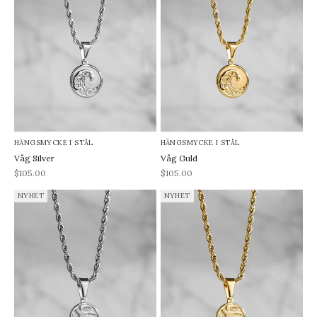
HÄNGSMYCKE I STÅL
HÄNGSMYCKE I STÅL
Våg Silver
Våg Guld
REA-pris
REA-pris
$105.00
$105.00
NYHET
NYHET