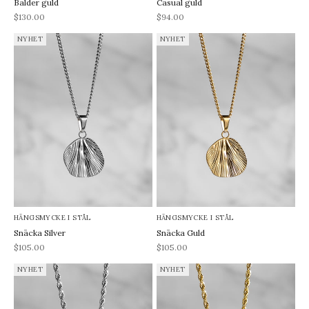
Balder guld
Casual guld
REA-pris
REA-pris
$130.00
$94.00
NYHET
NYHET
HÄNGSMYCKE I STÅL
HÄNGSMYCKE I STÅL
Snäcka Silver
Snäcka Guld
REA-pris
REA-pris
$105.00
$105.00
NYHET
NYHET