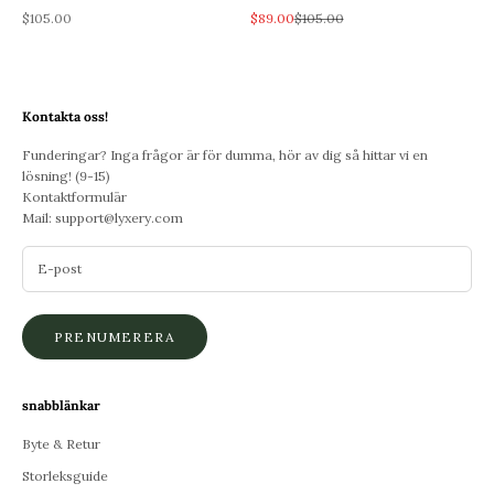
REA-pris
REA-pris
Pris
$105.00
$89.00
$105.00
Kontakta oss!
Funderingar? Inga frågor är för dumma, hör av dig så hittar vi en
lösning! (9-15)
Kontaktformulär
Mail:
support@lyxery.com
PRENUMERERA
snabblänkar
Byte & Retur
Storleksguide