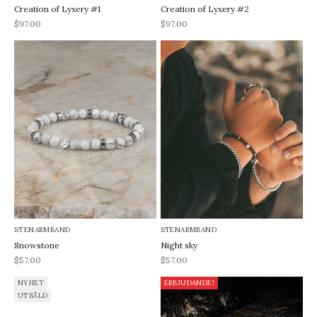
Creation of Lyxery #1
Creation of Lyxery #2
REA-pris
REA-pris
$97.00
$97.00
STENARMBAND
STENARMBAND
Snowstone
Night sky
REA-pris
REA-pris
$57.00
$57.00
NYHET
ERBJUDANDE!
UTSÅLD