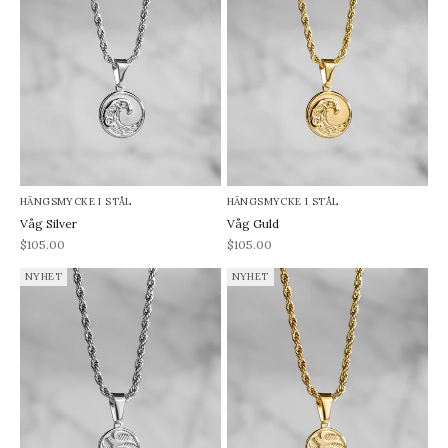
HÄNGSMYCKE I STÅL
HÄNGSMYCKE I STÅL
Våg Silver
Våg Guld
REA-pris
REA-pris
$105.00
$105.00
NYHET
NYHET