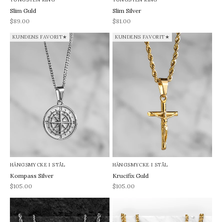
Slim Guld
Slim Silver
REA-pris
REA-pris
$89.00
$81.00
KUNDENS FAVORIT★
KUNDENS FAVORIT★
HÄNGSMYCKE I STÅL
HÄNGSMYCKE I STÅL
Kompass Silver
Krucifix Guld
REA-pris
REA-pris
$105.00
$105.00