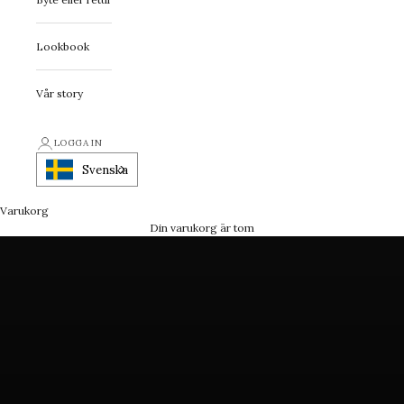
Lookbook
Vår story
First Class Statement
LOGGA IN
Ett smycke med attityd
Svenska
Varukorg
FÅ INSPIRATION
Din varukorg är tom