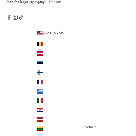
Jeansbolaget
Nyköping -
Kepsar
USA (USD $)
Land
Belgien (EUR €)
Danmark (DKK kr.)
Estland (EUR €)
Finland (EUR €)
Frankrike (EUR €)
Grekland (EUR €)
Italien (EUR €)
Kroatien (EUR €)
Lettland (EUR €)
Svenska
Litauen (EUR €)
Språk