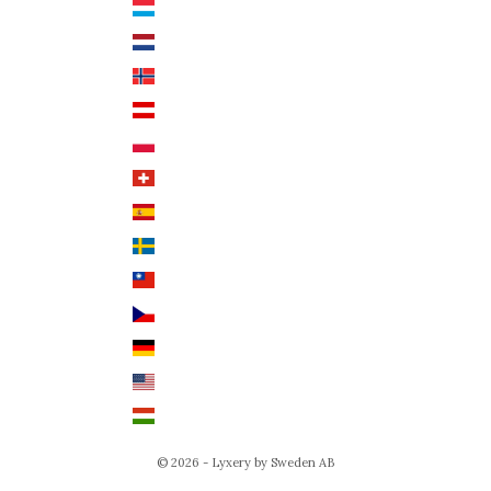
Luxemburg (EUR €)
Svenska
Nederländerna (EUR €)
Deutsch
Norge (NOK kr)
English
Österrike (EUR €)
Polen (PLN zł)
Schweiz (CHF CHF)
Spanien (EUR €)
Sverige (SEK kr)
Taiwan (TWD $)
Tjeckien (CZK Kč)
Tyskland (EUR €)
USA (USD $)
Ungern (HUF Ft)
© 2026 - Lyxery by Sweden AB