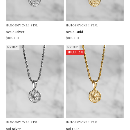
HÄNGSMYCKE I STÅL
HÄNGSMYCKE I STÅL
Svala Silver
Svala Guld
REA-pris
REA-pris
$105.00
$105.00
NYHET
NYHET
SPARA 15%
HÄNGSMYCKE I STÅL
HÄNGSMYCKE I STÅL
Sol Silver
Sol Guld