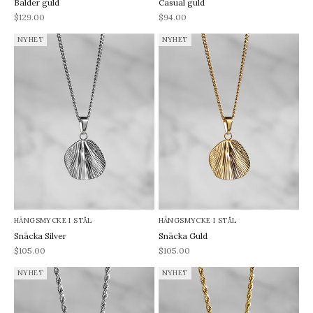
Balder guld
Casual guld
REA-pris
REA-pris
$129.00
$94.00
NYHET
NYHET
HÄNGSMYCKE I STÅL
HÄNGSMYCKE I STÅL
Snäcka Silver
Snäcka Guld
REA-pris
REA-pris
$105.00
$105.00
NYHET
NYHET