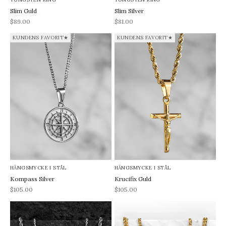
Slim Guld
Slim Silver
REA-pris
REA-pris
$89.00
$81.00
KUNDENS FAVORIT★
KUNDENS FAVORIT★
HÄNGSMYCKE I STÅL
HÄNGSMYCKE I STÅL
Kompass Silver
Krucifix Guld
REA-pris
REA-pris
$105.00
$105.00