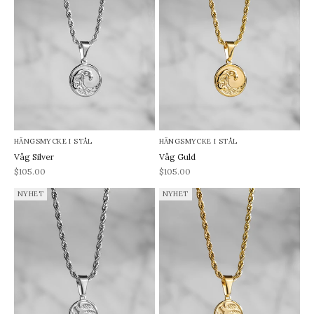
HÄNGSMYCKE I STÅL
HÄNGSMYCKE I STÅL
Våg Silver
Våg Guld
REA-pris
REA-pris
$105.00
$105.00
NYHET
NYHET