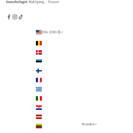
Jeansbolaget
Nyköping -
Kepsar
USA (USD $)
Land
Belgien (EUR €)
Danmark (DKK kr.)
Estland (EUR €)
Finland (EUR €)
Frankrike (EUR €)
Grekland (EUR €)
Italien (EUR €)
Kroatien (EUR €)
Lettland (EUR €)
Svenska
Litauen (EUR €)
Språk