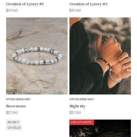
Creation of Lyxery #1
Creation of Lyxery #2
REA-pris
REA-pris
$97.00
$97.00
STENARMBAND
STENARMBAND
Snowstone
Night sky
REA-pris
REA-pris
$57.00
$57.00
NYHET
ERBJUDANDE!
UTSÅLD