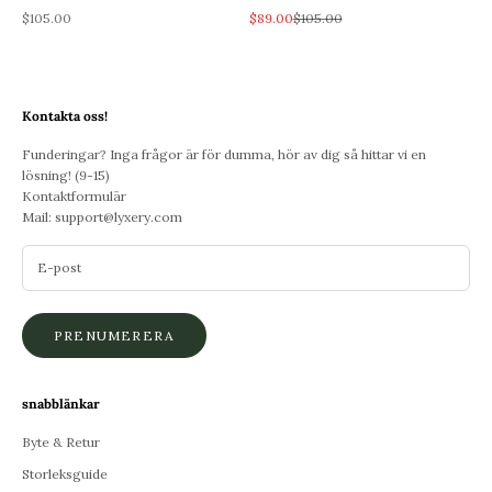
REA-pris
REA-pris
Pris
$105.00
$89.00
$105.00
Kontakta oss!
Funderingar? Inga frågor är för dumma, hör av dig så hittar vi en
lösning! (9-15)
Kontaktformulär
Mail:
support@lyxery.com
PRENUMERERA
snabblänkar
Byte & Retur
Storleksguide