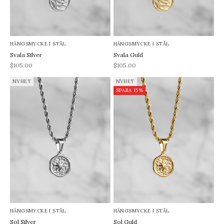
HÄNGSMYCKE I STÅL
HÄNGSMYCKE I STÅL
Svala Silver
Svala Guld
REA-pris
REA-pris
$105.00
$105.00
NYHET
NYHET
SPARA 15%
HÄNGSMYCKE I STÅL
HÄNGSMYCKE I STÅL
Sol Silver
Sol Guld