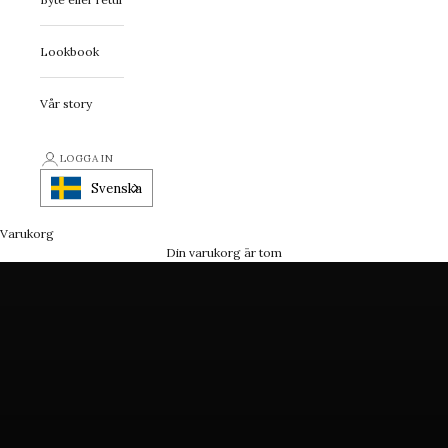
Lookbook
Vår story
First Class Statement
LOGGA IN
Ett smycke med attityd
Svenska
Varukorg
FÅ INSPIRATION
Din varukorg är tom