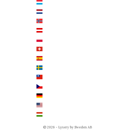
Luxemburg (EUR €)
Svenska
Nederländerna (EUR €)
Deutsch
Norge (NOK kr)
English
Österrike (EUR €)
Polen (PLN zł)
Schweiz (CHF CHF)
Spanien (EUR €)
Sverige (SEK kr)
Taiwan (TWD $)
Tjeckien (CZK Kč)
Tyskland (EUR €)
USA (USD $)
Ungern (HUF Ft)
© 2026 - Lyxery by Sweden AB