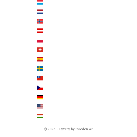
Luxemburg (EUR €)
Svenska
Nederländerna (EUR €)
Deutsch
Norge (NOK kr)
English
Österrike (EUR €)
Polen (PLN zł)
Schweiz (CHF CHF)
Spanien (EUR €)
Sverige (SEK kr)
Taiwan (TWD $)
Tjeckien (CZK Kč)
Tyskland (EUR €)
USA (USD $)
Ungern (HUF Ft)
© 2026 - Lyxery by Sweden AB