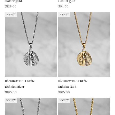
Balder guld
Casual guld
REA-pris
REA-pris
$129.00
$94.00
NYHET
NYHET
HÄNGSMYCKE I STÅL
HÄNGSMYCKE I STÅL
Snäcka Silver
Snäcka Guld
REA-pris
REA-pris
$105.00
$105.00
NYHET
NYHET