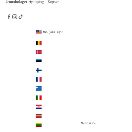
Jeansbolaget
Nyköping -
Kepsar
USA (USD $)
Land
Belgien (EUR €)
Danmark (DKK kr.)
Estland (EUR €)
Finland (EUR €)
Frankrike (EUR €)
Grekland (EUR €)
Italien (EUR €)
Kroatien (EUR €)
Lettland (EUR €)
Svenska
Litauen (EUR €)
Språk