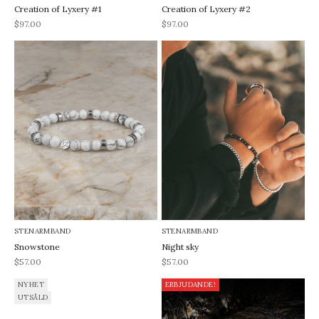
Creation of Lyxery #1
Creation of Lyxery #2
REA-pris
REA-pris
$97.00
$97.00
STENARMBAND
STENARMBAND
Snowstone
Night sky
REA-pris
REA-pris
$57.00
$57.00
NYHET
ERBJUDANDE!
UTSÅLD