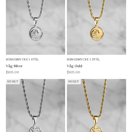
HÄNGSMYCKE I STÅL
HÄNGSMYCKE I STÅL
Våg Silver
Våg Guld
REA-pris
REA-pris
$105.00
$105.00
NYHET
NYHET