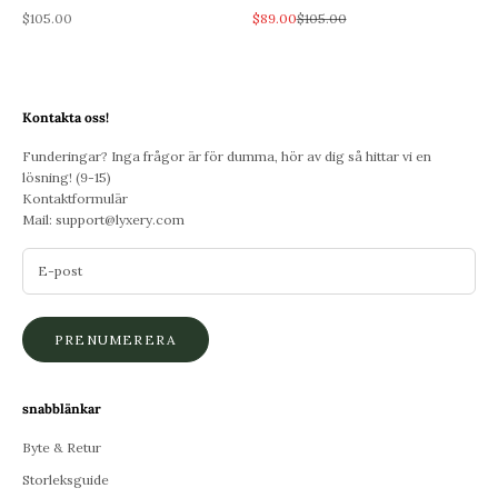
REA-pris
REA-pris
Pris
$105.00
$89.00
$105.00
Kontakta oss!
Funderingar? Inga frågor är för dumma, hör av dig så hittar vi en
lösning! (9-15)
Kontaktformulär
Mail:
support@lyxery.com
PRENUMERERA
snabblänkar
Byte & Retur
Storleksguide