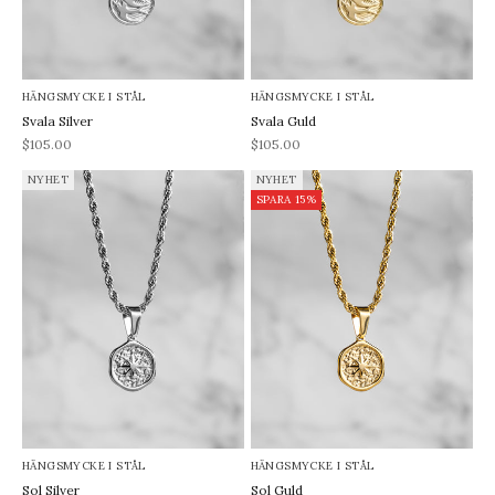
HÄNGSMYCKE I STÅL
HÄNGSMYCKE I STÅL
Svala Silver
Svala Guld
REA-pris
REA-pris
$105.00
$105.00
NYHET
NYHET
SPARA 15%
HÄNGSMYCKE I STÅL
HÄNGSMYCKE I STÅL
Sol Silver
Sol Guld