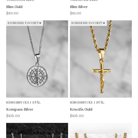
Slim Guld
Slim Silver
REA-pris
REA-pris
$89.00
$81.00
KUNDENS FAVORIT★
KUNDENS FAVORIT★
HÄNGSMYCKE I STÅL
HÄNGSMYCKE I STÅL
Kompass Silver
Krucifix Guld
REA-pris
REA-pris
$105.00
$105.00