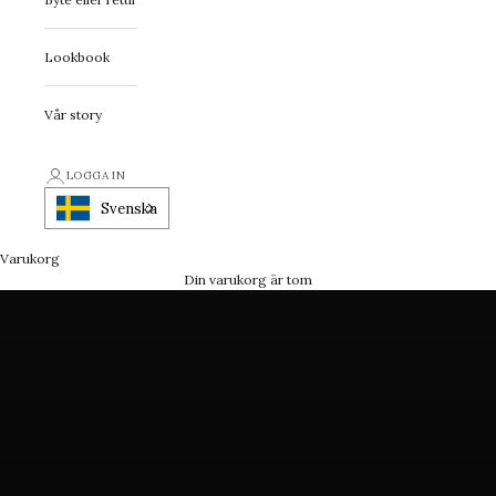
Lookbook
Vår story
First Class Statement
LOGGA IN
Ett smycke med attityd
Svenska
Varukorg
FÅ INSPIRATION
Din varukorg är tom