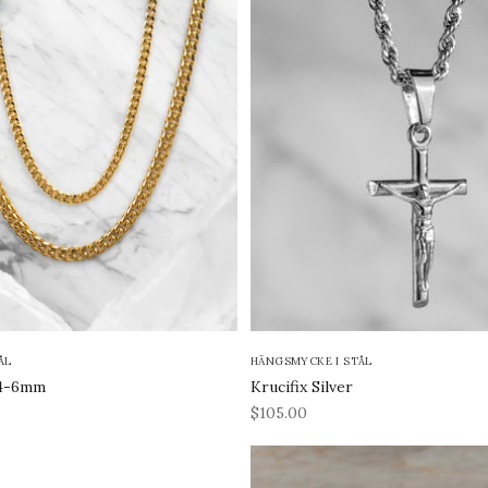
ÅL
HÄNGSMYCKE I STÅL
 4-6mm
Krucifix Silver
REA-pris
$105.00