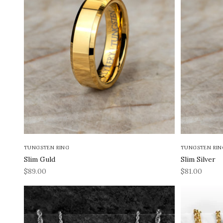
TUNGSTEN RING
TUNGSTEN RIN
Slim Guld
Slim Silver
REA-pris
REA-pris
$89.00
$81.00