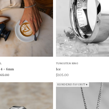
L
TUNGSTEN RING
r 4 - 6mm
Ice
ris
REA-pris
$65.00
$105.00
KUNDENS FAVORIT★