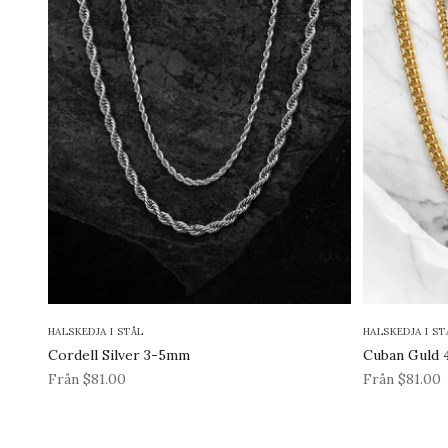
HALSKEDJA I STÅL
HALSKEDJA I ST
Cordell Silver 3-5mm
Cuban Guld
REA-pris
REA-pris
Från $81.00
Från $81.00