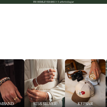
FRI HEMLEVERANS 1-3 arbetsdagar
MBAND
925S SILVER
KEPSAR