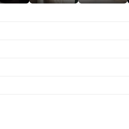
First Class Statement
Ett smycke med attityd