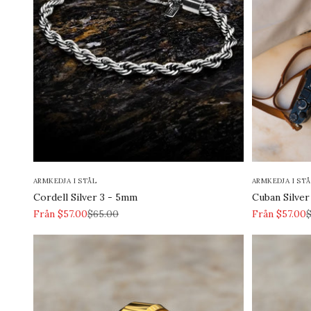
ARMKEDJA I STÅL
ARMKEDJA I STÅ
Cordell Silver 3 - 5mm
Cuban Silve
REA-pris
Pris
REA-pris
P
Från $57.00
$65.00
Från $57.00