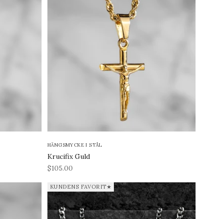
HÄNGSMYCKE I STÅL
Krucifix Guld
REA-pris
$105.00
KUNDENS FAVORIT★