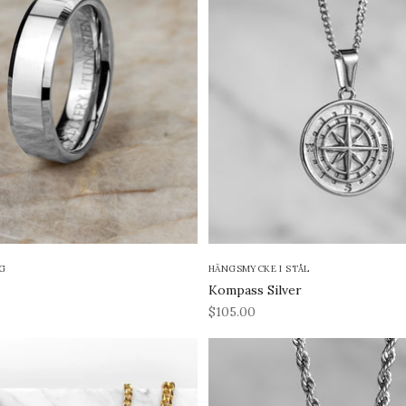
G
HÄNGSMYCKE I STÅL
Kompass Silver
REA-pris
$105.00