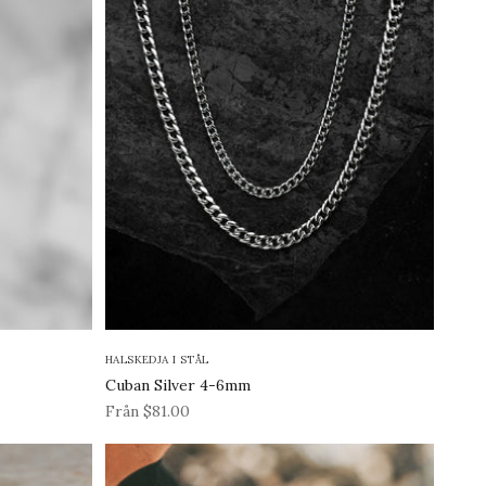
HALSKEDJA I STÅL
Cuban Silver 4-6mm
REA-pris
Från $81.00