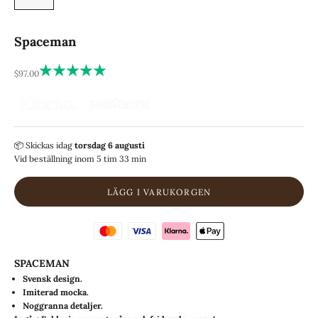
Spaceman
REA-pris
$97.00
📦 Skickas
idag
torsdag 6 augusti
Vid beställning inom
5 tim 33 min
LÄGG I VARUKORGEN
SPACEMAN
Svensk design.
Imiterad mocka.
Noggranna detaljer.