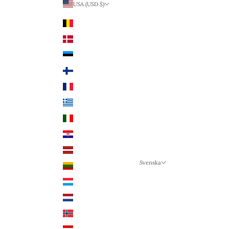
USA (USD $)
Land
Belgien (EUR €)
Danmark (DKK kr.)
Estland (EUR €)
Finland (EUR €)
Frankrike (EUR €)
Grekland (EUR €)
Italien (EUR €)
Kroatien (EUR €)
Lettland (EUR €)
Svenska
Litauen (EUR €)
Språk
Luxemburg (EUR €)
Svenska
Nederländerna (EUR €)
Deutsch
Norge (NOK kr)
English