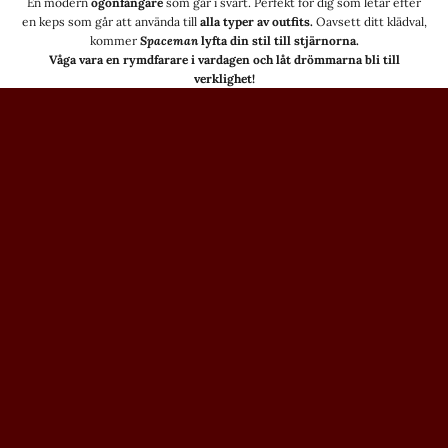
En modern
ögonfångare
som går i svart. Perfekt för dig som letar efter
en keps som går att använda till
alla typer av outfits.
Oavsett ditt klädval,
kommer
Spaceman
lyfta din stil till stjärnorna.
Våga vara en rymdfarare i vardagen och låt drömmarna bli till
Noga utvalda detaljer
verklighet!
För en komplett look