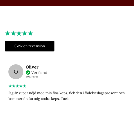
Skriv en recension
Oliver
O
Verifierat
2023-11-14
Jag är super nöjd med min fina keps, fick den i födelsedagspresent och
kommer önska mig andra keps. Tack !