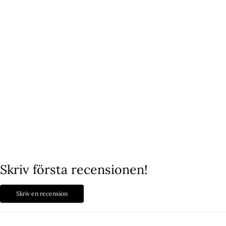
Vår story
Bröderna Engström
Det startade år 2020 när vi, Ludvig och Linus hittade vår nya stora
passion.
"Vi saknade stilrena smycken, så vi löste problemet!"
Efter många sena nätter med tester av olika material, nya idéer och
skisser, kunde vi äntligen dela med oss av vår resa!
Lyxery by Sweden finns nu både i etablerade butiker och online, med
tusentals nöjda kunder!
Välkomna!
Skriv första recensionen!
Skriv en recension