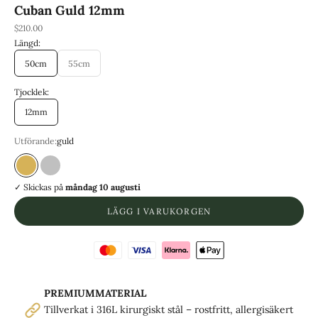
Cuban Guld 12mm
REA-pris
$210.00
Längd:
50cm
55cm
Tjocklek:
12mm
Utförande:
guld
guld
Silver
✓ Skickas
på
måndag 10 augusti
LÄGG I VARUKORGEN
PREMIUMMATERIAL
Tillverkat i 316L kirurgiskt stål – rostfritt, allergisäkert