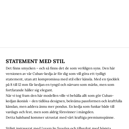
STATEMENT MED STIL
Det finns smycken – och så finns det de som verkligen syns. Den här
versionen av vår Cuban-kedja är för dig som vill göra ett tydligt
statement, utan att kompromissa med stil eller känsla. Med en tjocklek
på 8 till 12 mm får kedjan en tyngd och närvaro som märks, men som
fortfarande håller sig elegant.
När vi tog fram den här modellen ville vi behålla allt som gör Cuban-
kedjan ikonisk – den tidlösa designen, bekväma passformen och kraftfulla
känslan, men addera ännu mer pondus. En kedja som funkar både till
vardags och fest, men som aldrig försvinner i mängden.
Detta halsband kommer utrustat med vårt kraftiga premiumspänne.
Stiligt ingraverat med
Lyxery by Sweden
och tillverkat med högsta