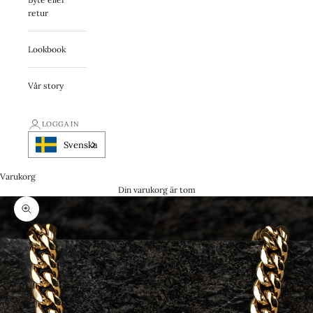
retur
Lookbook
Vår story
LOGGA IN
Svenska
Varukorg
Din varukorg är tom
Zooma