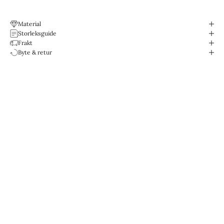
Material
Storleksguide
Frakt
Byte & retur
Designade för livet.
Vattentåliga & Slitstarka.