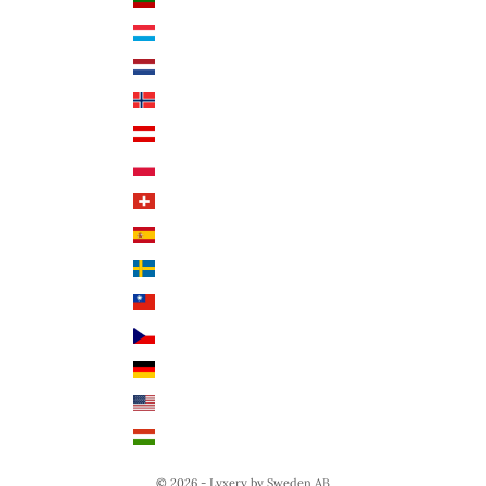
Språk
Luxemburg (EUR €)
Svenska
Nederländerna (EUR €)
Deutsch
Norge (NOK kr)
English
Österrike (EUR €)
Polen (PLN zł)
Schweiz (CHF CHF)
Spanien (EUR €)
Sverige (SEK kr)
Taiwan (TWD $)
Tjeckien (CZK Kč)
Tyskland (EUR €)
USA (USD $)
Ungern (HUF Ft)
© 2026 - Lyxery by Sweden AB