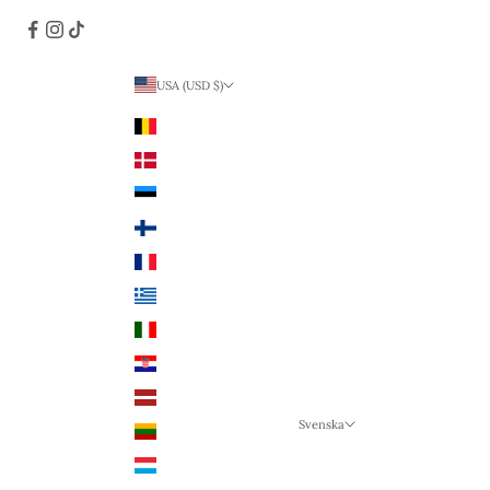
USA (USD $)
Land
Belgien (EUR €)
Danmark (DKK kr.)
Estland (EUR €)
Finland (EUR €)
Frankrike (EUR €)
Grekland (EUR €)
Italien (EUR €)
Kroatien (EUR €)
Lettland (EUR €)
Svenska
Litauen (EUR €)
Språk
Luxemburg (EUR €)
Svenska