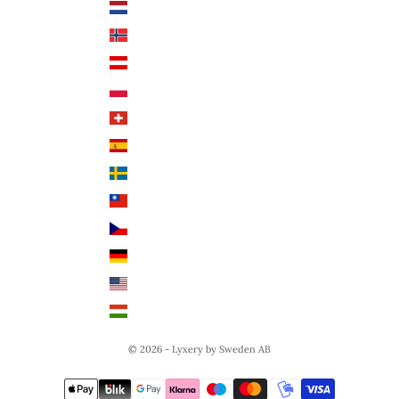
Nederländerna (EUR €)
Deutsch
Norge (NOK kr)
English
Österrike (EUR €)
Polen (PLN zł)
Schweiz (CHF CHF)
Spanien (EUR €)
Sverige (SEK kr)
Taiwan (TWD $)
Tjeckien (CZK Kč)
Tyskland (EUR €)
USA (USD $)
Ungern (HUF Ft)
© 2026 - Lyxery by Sweden AB