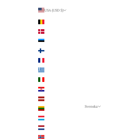
USA (USD $)
Land
Belgien (EUR €)
Danmark (DKK kr.)
Estland (EUR €)
Finland (EUR €)
Frankrike (EUR €)
Grekland (EUR €)
Italien (EUR €)
Kroatien (EUR €)
Lettland (EUR €)
Svenska
Litauen (EUR €)
Språk
Luxemburg (EUR €)
Svenska
Nederländerna (EUR €)
Deutsch
Norge (NOK kr)
English