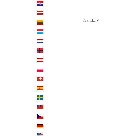
Kroatien (EUR €)
Lettland (EUR €)
Svenska
Litauen (EUR €)
Språk
Luxemburg (EUR €)
Svenska
Nederländerna (EUR €)
Deutsch
Norge (NOK kr)
English
Österrike (EUR €)
Polen (PLN zł)
Schweiz (CHF CHF)
Spanien (EUR €)
Sverige (SEK kr)
Taiwan (TWD $)
Tjeckien (CZK Kč)
Tyskland (EUR €)
USA (USD $)