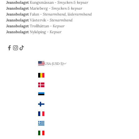
Jeansbolaget
Kungsmässan -
Smycken & kepsar
Jeansbolaget
Marieberg -
Smycken & kepsar
Jeansbolaget
Falun -
Stenarmband, läderarmband
Jeansbolaget
Västervik -
Stenarmband
Jeansbolaget
Trollhättan -
Kepsar
Jeansbolaget
Nyköping -
Kepsar
USA (USD $)
Land
Belgien (EUR €)
Danmark (DKK kr.)
Estland (EUR €)
Finland (EUR €)
Frankrike (EUR €)
Grekland (EUR €)
Italien (EUR €)