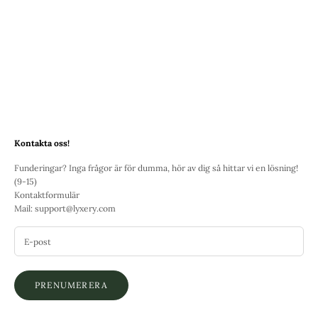
Bär dina smycken med självförtroende
Låt dina smycken ta plats och bli en riktig blickfångare! Med några enkla
knep kan du förgylla din stil och låta dina smycken lysa. Välj rätt outfit,
våga vara modig och mixa olika stilar och...
Läs mer
Kontakta oss!
Funderingar? Inga frågor är för dumma, hör av dig så hittar vi en lösning!
(9-15)
Kontaktformulär
Mail:
support@lyxery.com
PRENUMERERA