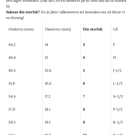
den lägre storleken. (Har du t.ex en omkrets på 65 mm kan du ta storlek
11)
Saknas din storlek?
Du är jätte välkommen att
kontakta oss
så hittar vi
en lösning!
Omkrets (mm)
Diameter (mm)
Din storlek
UK
44.2
14
3
F
46.8
15
4
H
49.3
15.6
5
J-1/2
51.9
16.6
6
L-1/2
54.4
17.2
7
N-1/2
57.0
18.1
8
P-1/2
59.5
19.1
9
R-1/2