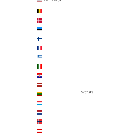
USA (USD $)
Land
Belgien (EUR €)
Danmark (DKK kr.)
Estland (EUR €)
Finland (EUR €)
Frankrike (EUR €)
Grekland (EUR €)
Italien (EUR €)
Kroatien (EUR €)
Lettland (EUR €)
Svenska
Litauen (EUR €)
Språk
Luxemburg (EUR €)
Svenska
Nederländerna (EUR €)
Deutsch
Norge (NOK kr)
English
Österrike (EUR €)