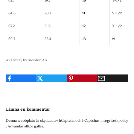
62.1
19.7
10
T-1/2
64.6
20.7
11
V-1/2
67.2
21.6
12
X-1/2
69.7
22.3
13
z1
Av Lyxery by Sweden AB
Lämna en kommentar
Denna webbplats är skyddad av hCaptcha och hCaptchas
integritetspolicy
.
Användarvillkor
gäller.