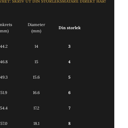
YHET
:
SKRIV UT DIN STORLEKSMÄTARE DIREKT
HÄR!
mkrets
Diameter
Din storlek
(mm)
(mm)
44.2
14
3
46.8
15
4
49.3
15.6
5
51.9
16.6
6
54.4
17.2
7
57.0
18.1
8