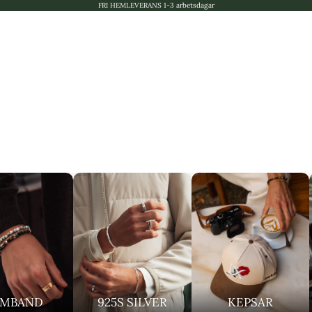
FRI HEMLEVERANS 1-3 arbetsdagar
RMBAND
925S SILVER
KEPSAR