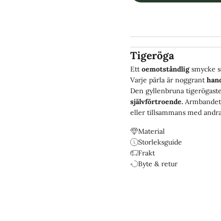
Tigeröga
Ett
oemotståndlig
smycke s
Varje pärla är noggrant
han
Den gyllenbruna tigerögast
självförtroende.
Armbandet ä
eller tillsammans med andra 
Material
Storleksguide
Frakt
Byte & retur
Designade för livet.
Vattentåliga & Slitstarka.