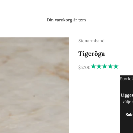
Din varukorg är tom
Stenarmband
Tigeröga
REA-pris
$57.00
Storle
Ligger
välje
Sak