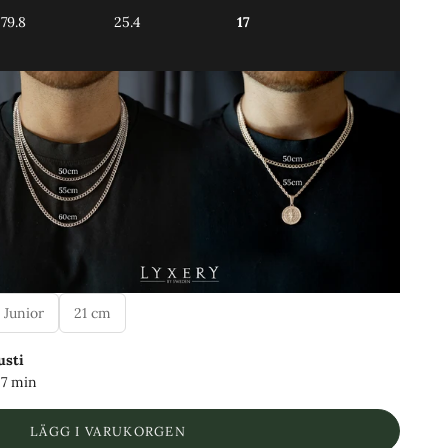
79.8
25.4
17
 Junior
21 cm
usti
27 min
LÄGG I VARUKORGEN