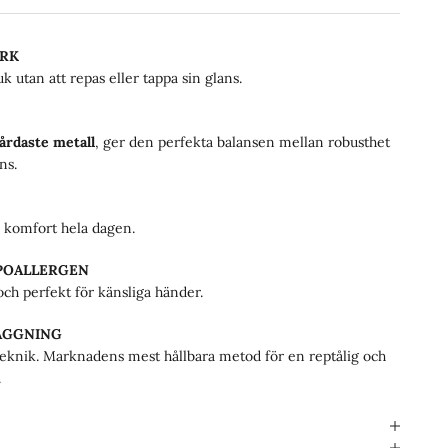
ARK
k utan att repas eller tappa sin glans.
årdaste metall
, ger den perfekta balansen mellan robusthet
ns.
 komfort hela dagen.
YPOALLERGEN
h perfekt för känsliga händer.
ÄGGNING
knik. Marknadens mest hållbara metod för en reptålig och
.