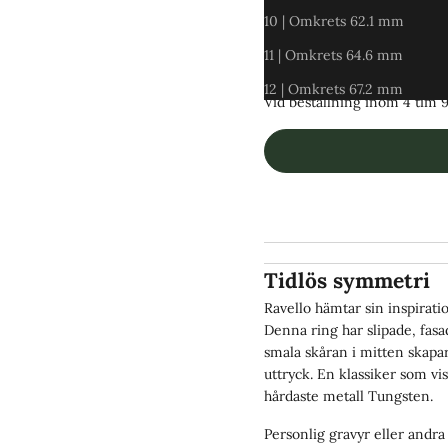
10 | Omkrets 62.1 mm
6
8
11 | Omkrets 64.6 mm
✓ Skickas
idag
fredag 7 aug
12 | Omkrets 67.2 mm
Vid beställning inom
4 tim 
Tidlös symmetri
Ravello hämtar sin inspirati
Denna ring har slipade, fas
smala skåran i mitten skapar
uttryck. En klassiker som vis
hårdaste metall Tungsten.
Personlig gravyr eller and