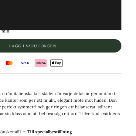
usti
9 min
LÄGG I VARUKORGEN
on från italienska kuststäder där varje detalj är genomtänkt.
ade kanter som ger ett mjukt, elegant möte mot huden. Den
 perfekt symmetri och ger ringen ett balanserat, stilrent
ar sin klass utan att behöva säga ett ord. Tillverkad i världens
ra önskemål?
⭢
Till specialbeställning