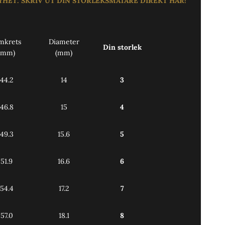
YHET
:
SKRIV UT DIN STORLEKSMÄTARE DIREKT
HÄR!
mkrets
Diameter
Din storlek
(mm)
(mm)
44.2
14
3
46.8
15
4
49.3
15.6
5
51.9
16.6
6
54.4
17.2
7
57.0
18.1
8