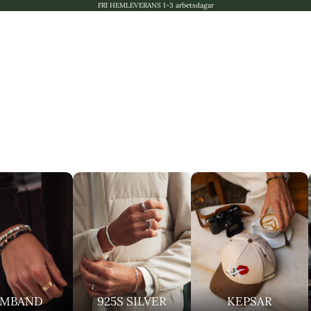
FRI HEMLEVERANS 1-3 arbetsdagar
RMBAND
925S SILVER
KEPSAR