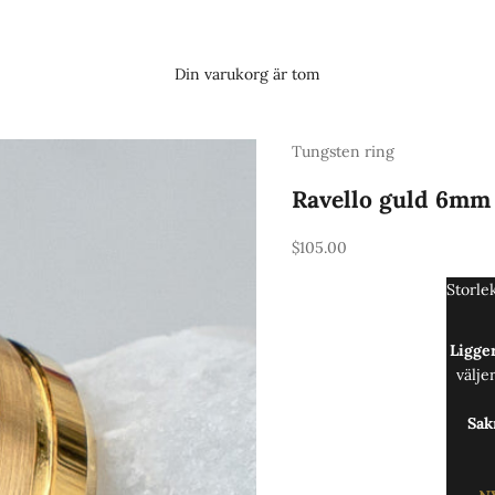
Din varukorg är tom
Tungsten ring
Ravello guld 6mm
REA-pris
$105.00
Storle
Ligger
välje
Sak