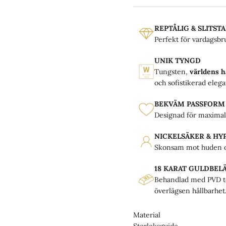
REPTÅLIG & SLITST
Perfekt för vardagsbru
UNIK TYNGD
Tungsten,
världens h
och sofistikerad elega
BEKVÄM PASSFORM
Designad för maximal
NICKELSÄKER & H
Skonsam mot huden oc
18 KARAT GULDBEL
Behandlad med PVD te
överlägsen hållbarhet
Material