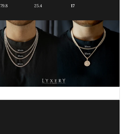
79.8
25.4
17