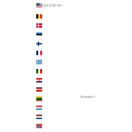
USA (USD $)
Land
Belgien (EUR €)
Danmark (DKK kr.)
Estland (EUR €)
Finland (EUR €)
Frankrike (EUR €)
Grekland (EUR €)
Italien (EUR €)
Kroatien (EUR €)
Lettland (EUR €)
Svenska
Litauen (EUR €)
Språk
Luxemburg (EUR €)
Svenska
Nederländerna (EUR €)
Deutsch
Norge (NOK kr)
English