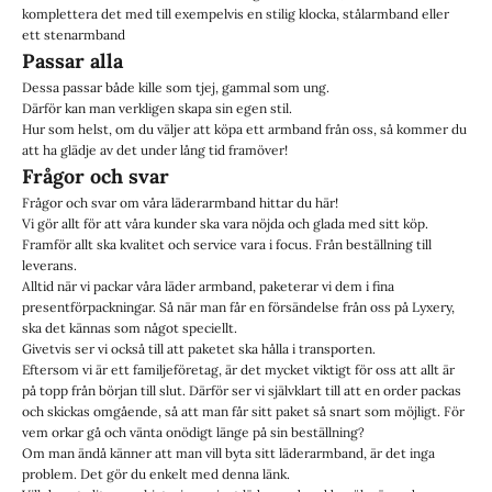
komplettera det med till exempelvis en stilig klocka, stålarmband eller
ett
stenarmband
Passar alla
Dessa passar både kille som tjej, gammal som ung.
Därför kan man verkligen skapa sin egen stil.
Hur som helst, om du väljer att köpa ett armband från oss, så kommer du
att ha glädje av det under lång tid framöver!
Frågor och svar
Frågor och svar om våra läderarmband hittar du
här!
Vi gör allt för att våra kunder ska vara nöjda och glada med sitt köp.
Framför allt ska kvalitet och service vara i focus. Från beställning till
leverans.
Alltid när vi packar våra läder armband, paketerar vi dem i fina
presentförpackningar. Så när man får en försändelse från oss på Lyxery,
ska det kännas som något speciellt.
Givetvis ser vi också till att paketet ska hålla i transporten.
Eftersom vi är ett familjeföretag, är det mycket viktigt för oss att allt är
på topp från början till slut. Därför ser vi självklart till att en order packas
och skickas omgående, så att man får sitt paket så snart som möjligt. För
vem orkar gå och vänta onödigt länge på sin beställning?
Om man ändå känner att man vill byta sitt läderarmband, är det inga
problem. Det gör du enkelt med denna länk.