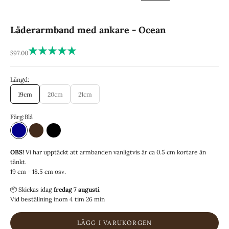
Läderarmband med ankare - Ocean
REA-pris
$97.00
Längd:
19cm
20cm
21cm
Färg:
Blå
Blå
Brun
Svart
OBS!
Vi har upptäckt att armbanden vanligtvis är ca 0.5 cm kortare än
tänkt.
19 cm = 18.5 cm osv.
📦 Skickas
idag
fredag 7 augusti
Vid beställning inom
4 tim 26 min
LÄGG I VARUKORGEN