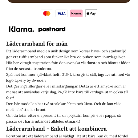
Läderarmband för män
Ett läderarmband med en unik design som korsar havs- och stadsmiljö
ger ett tufft armband som funkar lika bra vid puben som i vardagslivet.
Här har vi tagit inspiration från den svenska västkusten och hämtat idéer
från de senaste trenderna.
Spännet kommer självklart helt i 316-L kirurgiskt stål, ingraverat med vår
logo Lyxery by Sweden.
Det ger inga allergier eller missfärgningar. Detta är ett smycke som är
menat att användas varje dag, 24/7! Inte bara till vardags-utan också till
fest!
Den här modellen har två storlekar 20cm och 21cm. Och du kan välja
mellan blått eller brunt.
Om du letar efter en present till din pojkvän, kompis eller pappa, så
passar det här armbandet alldeles utmärkt!
Läderarmband - Enkelt att kombinera
Förutom att ett läderarmband är väldigt lätt att bära, kan du med fördel