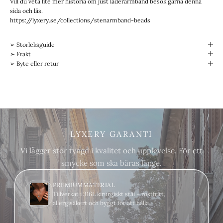
Vill du veta lite mer historia om just läderarmband besök gärna
denna
sida
och läs.
https://lyxery.se/collections/stenarmband-beads
➢ Storleksguide
➢ Frakt
➢ Byte eller retur
LYXERY GARANTI
Vi lägger stor tyngd i kvalitet och upplevelse. För ett
smycke som ska bäras länge.
PREMIUMMATERIAL
Tillverkat i 316L kirurgiskt stål – rostfritt,
allergisäkert och byggt för att hålla.