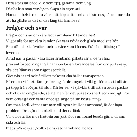
Dessa passar både kille som tjej, gammal som ung.
Därför kan man verkligen skapa sin egen stil.
Hur som helst, om du väljer att köpa ett armband från oss, så kommer du
att ha glädje av det under lång tid framöver!
Frågor och svar
Frågor och svar om våra läder armband hittar du
här!
Vi gör allt för att våra kunder ska vara nöjda och glada med sitt köp.
Framför allt ska kvalitet och service vara i focus. Från beställning till
leverans.
Alltid när vi packar våra läder armband, paketerar vi dem i fina
presentförpackningar. Så när man får en försändelse från oss på Lyxery,
ska det kännas som något speciellt.
Givetvis ser vi också till att paketet ska hålla i transporten.
Eftersom vi är ett familjeföretag, är det mycket viktigt för oss att allt är
på topp från början till slut. Därför ser vi självklart till att en order packas
och skickas omgående, så att man får sitt paket så snart som möjligt. För
vem orkar gå och vänta onödigt länge på sin beställning?
Om man ändå känner att man vill byta sitt läder armband, är det inga
problem. Det gör du enkelt med denna länk.
Vill du veta lite mer historia om just läder armband besök gärna
denna
sida
och läs.
https://lyxery.se/collections/stenarmband-beads