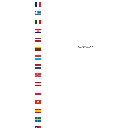
Frankrike (EUR €)
Grekland (EUR €)
Italien (EUR €)
Kroatien (EUR €)
Lettland (EUR €)
Svenska
Litauen (EUR €)
Språk
Luxemburg (EUR €)
Svenska
Nederländerna (EUR €)
Deutsch
Norge (NOK kr)
English
Österrike (EUR €)
Polen (PLN zł)
Schweiz (CHF CHF)
Spanien (EUR €)
Sverige (SEK kr)