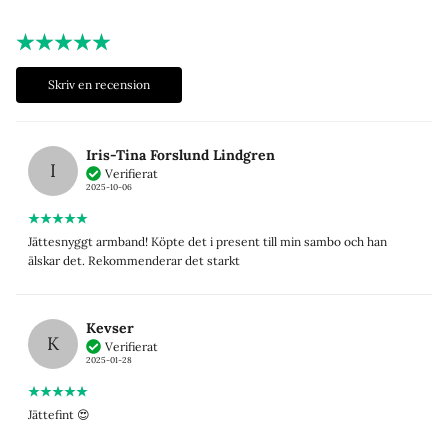
Skriv en recension
Iris-Tina Forslund Lindgren
I
Verifierat
2025-10-06
Jättesnyggt armband! Köpte det i present till min sambo och han
älskar det. Rekommenderar det starkt
Kevser
K
Verifierat
2025-01-28
Jättefint 😍