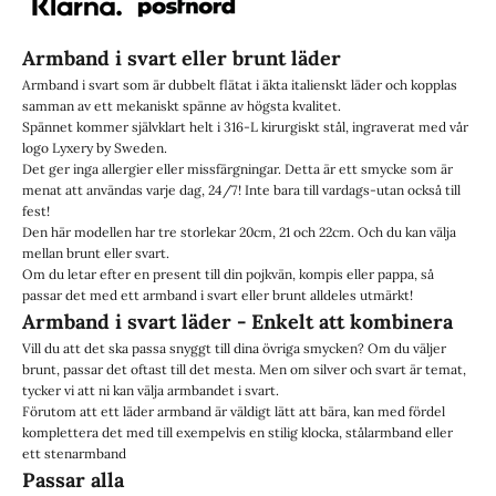
Armband i svart eller brunt läder
Armband i svart som är dubbelt flätat i äkta italienskt läder och kopplas
samman av ett mekaniskt spänne av högsta kvalitet.
Spännet kommer självklart helt i 316-L kirurgiskt stål, ingraverat med vår
logo Lyxery by Sweden.
Det ger inga allergier eller missfärgningar. Detta är ett smycke som är
menat att användas varje dag, 24/7! Inte bara till vardags-utan också till
fest!
Den här modellen har tre storlekar 20cm, 21 och 22cm. Och du kan välja
mellan brunt eller svart.
Om du letar efter en present till din pojkvän, kompis eller pappa, så
passar det med ett armband i svart eller brunt alldeles utmärkt!
Armband i svart läder - Enkelt att kombinera
Vill du att det ska passa snyggt till dina övriga smycken? Om du väljer
brunt, passar det oftast till det mesta. Men om silver och svart är temat,
tycker vi att ni kan välja armbandet i svart.
Förutom att ett läder armband är väldigt lätt att bära, kan med fördel
komplettera det med till exempelvis en stilig klocka, stålarmband eller
ett
stenarmband
Passar alla