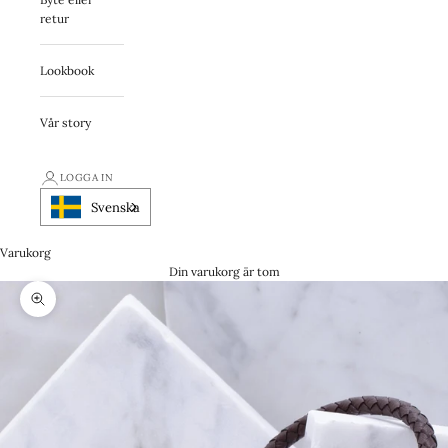
retur
Lookbook
Vår story
LOGGA IN
Svenska
Varukorg
Din varukorg är tom
Zooma