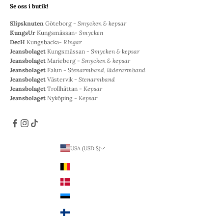
Se oss i butik!
Slipsknuten
Göteborg -
Smycken & kepsar
KungsUr
Kungsmässan-
Smycken
DecH
Kungsbacka-
RIngar
Jeansbolaget
Kungsmässan -
Smycken & kepsar
Jeansbolaget
Marieberg -
Smycken & kepsar
Jeansbolaget
Falun -
Stenarmband, läderarmband
Jeansbolaget
Västervik -
Stenarmband
Jeansbolaget
Trollhättan -
Kepsar
Jeansbolaget
Nyköping -
Kepsar
USA (USD $)
Land
Belgien (EUR €)
Danmark (DKK kr.)
Estland (EUR €)
Finland (EUR €)