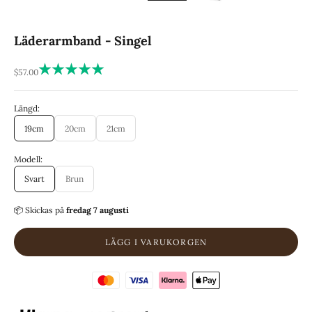
Läderarmband - Singel
REA-pris
$57.00
Längd:
19cm
20cm
21cm
Modell:
Svart
Brun
📦 Skickas
på
fredag 7 augusti
LÄGG I VARUKORGEN