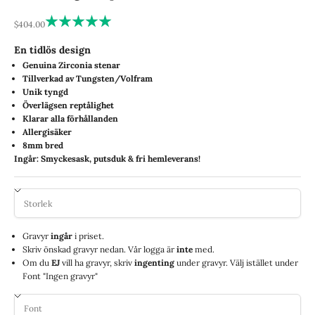
REA-pris
$404.00
En tidlös design
Genuina Zirconia stenar
Tillverkad av Tungsten/Volfram
Unik tyngd
Överlägsen reptålighet
Klarar alla förhållanden
Allergisäker
8mm bred
Ingår: Smyckesask, putsduk & fri hemleverans!
Gravyr
ingår
i priset.
Skriv önskad gravyr nedan. Vår logga är
inte
med.
Om du
EJ
vill ha gravyr, skriv
ingenting
under gravyr. Välj istället under
Font "Ingen gravyr"