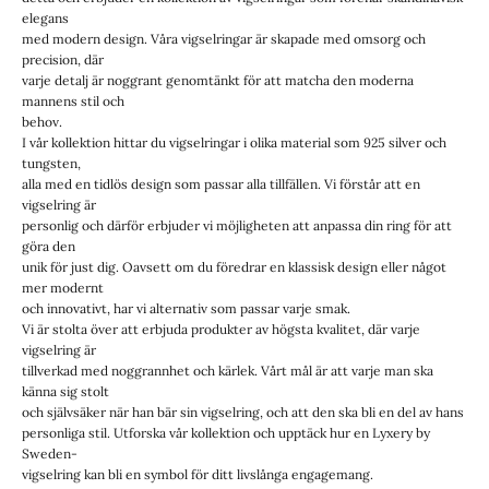
elegans
med modern design. Våra vigselringar är skapade med omsorg och
precision, där
varje detalj är noggrant genomtänkt för att matcha den moderna
mannens stil och
behov.
I vår kollektion hittar du vigselringar i olika material som 925 silver och
tungsten,
alla med en tidlös design som passar alla tillfällen. Vi förstår att en
vigselring är
personlig och därför erbjuder vi möjligheten att anpassa din ring för att
göra den
unik för just dig. Oavsett om du föredrar en klassisk design eller något
mer modernt
och innovativt, har vi alternativ som passar varje smak.
Vi är stolta över att erbjuda produkter av högsta kvalitet, där varje
vigselring är
tillverkad med noggrannhet och kärlek. Vårt mål är att varje man ska
känna sig stolt
och självsäker när han bär sin vigselring, och att den ska bli en del av hans
personliga stil. Utforska vår kollektion och upptäck hur en Lyxery by
Sweden-
vigselring kan bli en symbol för ditt livslånga engagemang.