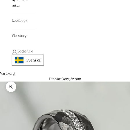
retur
Lookbook
Vår story
LOGGA IN
Svenska
Varukorg
Din varukorg är tom
Zooma