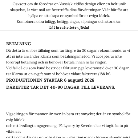
Oavsett om du föredrar en klassisk, tidlös design eller en helt unik
skapelse, är vårt mål att överträffa dina förväntningar. Vi är här för att
hjälpa er att skapa en symbol för er eviga kärlek.
Kombinera olika inlägg, beläggningar, slipningar och storlekar.
Låt kreativiteten flöda!
BETALNING
Då detta är en beställning som tar längre än 30 dagar, rekommenderar vi
att ni inte använder Klarna som betalningsmetod. Vi accepterar inte
fördröjd betalning och ni behöver betala innan ni får ringen.
Vid fall då du som kund bestrider fakturan pga leveranstid över 30 dagar,
tar Klarna ut en avgift som vi behöver vidarefakturera (188 kr).
PRODUKTIONEN STARTAR
6 augusti 2026
DÄREFTER TAR DET 40-90 DAGAR TILL LEVERANS.
Vigselringen för mannen är mer än bara ett smycke; det är en symbol för
evig kärlek
och ett livslångt engagemang. På Lyxery by Sweden har vi tagit fasta på
vikten av
detta och erbjuder en kollektion av vigselringar som förenar skandinavisk