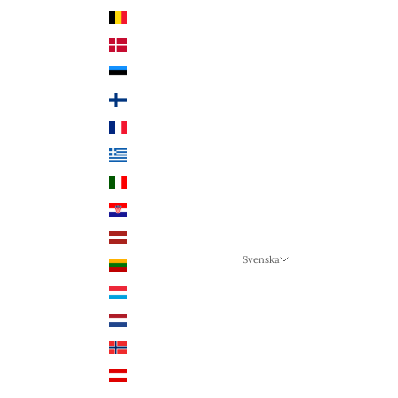
Land
Belgien (EUR €)
Danmark (DKK kr.)
Estland (EUR €)
Finland (EUR €)
Frankrike (EUR €)
Grekland (EUR €)
Italien (EUR €)
Kroatien (EUR €)
Lettland (EUR €)
Svenska
Litauen (EUR €)
Språk
Luxemburg (EUR €)
Svenska
Nederländerna (EUR €)
Deutsch
Norge (NOK kr)
English
Österrike (EUR €)