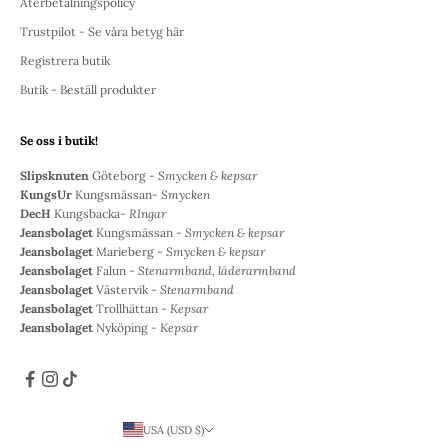
Återbetalningspolicy
Trustpilot - Se våra betyg här
Registrera butik
Butik - Beställ produkter
Se oss i butik!
Slipsknuten
Göteborg -
Smycken & kepsar
KungsUr
Kungsmässan-
Smycken
DecH
Kungsbacka-
RIngar
Jeansbolaget
Kungsmässan -
Smycken & kepsar
Jeansbolaget
Marieberg -
Smycken & kepsar
Jeansbolaget
Falun -
Stenarmband, läderarmband
Jeansbolaget
Västervik -
Stenarmband
Jeansbolaget
Trollhättan -
Kepsar
Jeansbolaget
Nyköping -
Kepsar
USA (USD $)