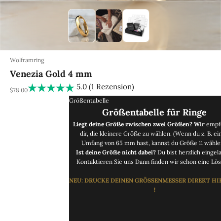
Wolframring
Venezia Gold 4 mm
5.0 (1 Rezension)
REA-pris
$78.00
Größentabelle
Größentabelle für Ringe
Liegt deine Größe zwischen zwei Größen? Wir
empf
dir, die kleinere Größe zu wählen. (Wenn du z. B. ei
Umfang von 65 mm hast, kannst du Größe 11 wähle
Ist deine Größe nicht dabei?
Du bist herzlich eingel
Kontaktieren Sie uns
Dann finden wir schon eine Lös
NEU
: DRUCKE
DEINEN GRÖSSENMESSER DIREKT
HI
!