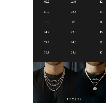
67.2
21.6
12
69.7
22.3
13
72.2
23
14
74.7
23.8
15
77.2
24.6
16
79.8
25.4
17