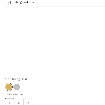
7 | Umfang 54.4 mm
Größe
7 | Umfang 54.4 mm
8 | Umfang 57.0 mm
9 | Umfang 59.5 mm
10 | Umfang 62.1 mm
11 | Umfang 64.6 mm
12 | Umfang 67.2 mm
13 | Umfang 69.7 mm
14 | Umfang 72.2 mm
15 | Umfang 74.7 mm
Ausführung:
Gold
Guld
Silver
Breite (mm):
4
4
6
8