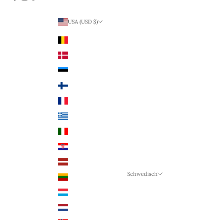
USA (USD $)
Land
Belgien (EUR €)
Dänemark (DKK)
Estland (EUR €)
Finnland (EUR €)
Frankreich (EUR €)
Griechenland (EUR €)
Italien (EUR €)
Kroatien (EUR €)
Lettland (EUR €)
Schwedisch
Litauen (EUR €)
Sprache
Luxemburg (EUR €)
Schwedisch
Niederlande (EUR €)
Deutsch