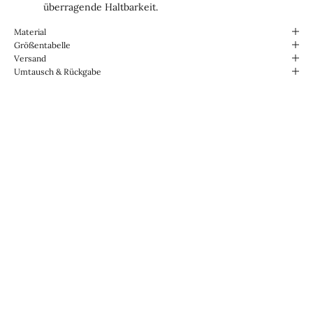
überragende Haltbarkeit.
Material
Größentabelle
Versand
Umtausch & Rückgabe
Für den Alltag konzipiert.
Wasserabweisend und
strapazierfähig.