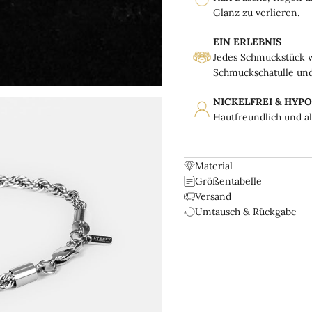
Glanz zu verlieren.
EIN ERLEBNIS
Jedes Schmuckstück w
Schmuckschatulle und 
NICKELFREI & HYP
Hautfreundlich und a
Material
Größentabelle
Versand
Umtausch & Rückgabe