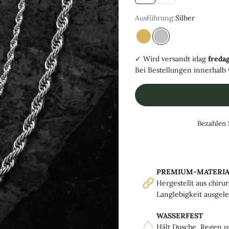
Ausführung:
Silber
Guld
Silver
✓ Wird versandt
idag
fredag
Bei Bestellungen innerhalb
Bezahlen 
PREMIUM-MATERIA
Hergestellt aus chiru
Langlebigkeit ausgele
WASSERFEST
Hält Dusche, Regen u