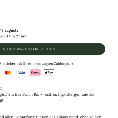
 7 augusti
 von
1 tim 27 min
IN DEN WARENKORB LEGEN
Sie sicher mit Ihrer bevorzugten Zahlungsart
L
rgischem Edelstahl 316L – rostfrei, hypoallergen und auf
gt.
nd allen Herausforderungen des Alltags stand, ohne seinen