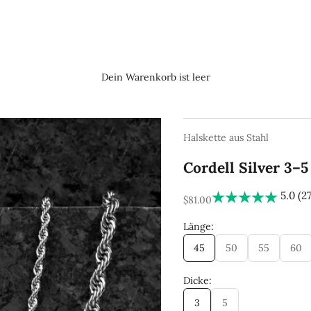
Dein Warenkorb ist leer
Halskette aus Stahl
Cordell Silver 3–
5.0 (2
REA-pris
$81.00
Länge:
45
50
55
60
Dicke:
3
5