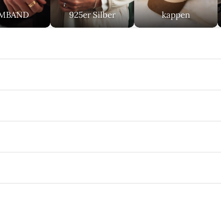
MBAND
925er Silber
kappen