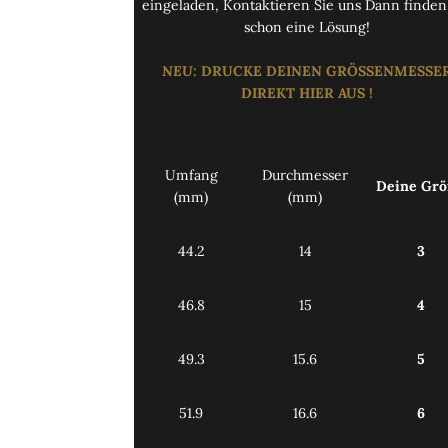
eingeladen,
Kontaktieren Sie uns
Dann finden
schon eine Lösung!
NEU
: DRUCKE
DEINEN GRÖSSENMESSE
DIREKT
HIER
AUS
!
Umfang
Durchmesser
Deine Gr
(mm)
(mm)
44.2
14
3
46.8
15
4
49.3
15.6
5
51.9
16.6
6