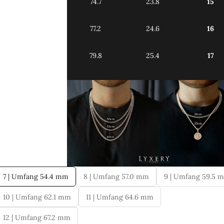
74.7
23.8
15
77.2
24.6
16
79.8
25.4
17
7 | Umfang 54.4 mm
8 | Umfang 57.0 mm
9 | Umfang 59.5 
10 | Umfang 62.1 mm
11 | Umfang 64.6 mm
12 | Umfang 67.2 mm