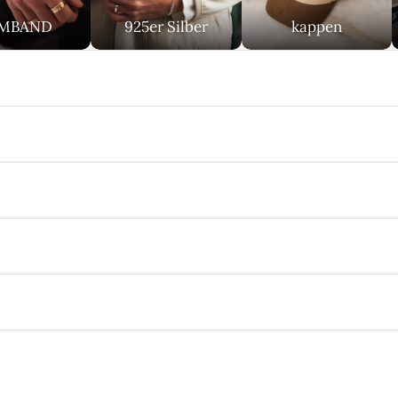
MBAND
925er Silber
kappen