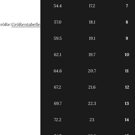
54.4
17.2
7
57.0
18.1
8
röße:
Größentabelle
59.5
19.1
9
62.1
19.7
10
64.6
20.7
11
67.2
21.6
12
69.7
22.3
13
72.2
23
14