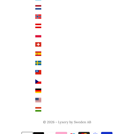
Niederlande (EUR €)
Deutsch
Norwegen (NOK)
Englisch
Österreich (EUR €)
Polen (PLN)
Schweiz (CHF)
Spanien (EUR €)
Schweden (SEK)
Taiwan (TWD $)
Tschechien (CZK Kč)
Deutschland (EUR €)
USA (USD $)
Ungarn (HUF Ft)
© 2026 – Lyxery by Sweden AB