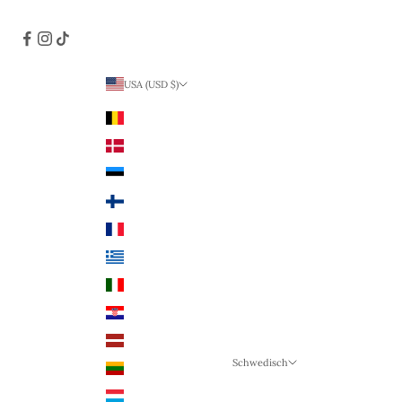
USA (USD $)
Land
Belgien (EUR €)
Dänemark (DKK)
Estland (EUR €)
Finnland (EUR €)
Frankreich (EUR €)
Griechenland (EUR €)
Italien (EUR €)
Kroatien (EUR €)
Lettland (EUR €)
Schwedisch
Litauen (EUR €)
Sprache
Luxemburg (EUR €)
Schwedisch