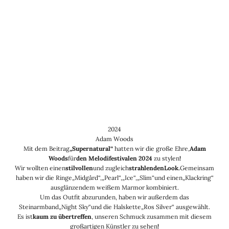
2024
Adam Woods
Mit dem Beitrag
„Supernatural“
hatten wir die große Ehre,
Adam
Woods
für
den Melodifestivalen 2024
zu stylen
!
Wir wollten einen
stilvollen
und zugleich
strahlenden
Look.
Gemeinsam
haben wir die Ringe
„Midgård“
,
„Pearl“
,
„Ice“
,
„Slim“
und einen
„Klackring“
aus
glänzendem weißem Marmor kombiniert.
Um das Outfit abzurunden, haben wir außerdem das
Steinarmband
„Night Sky“
und die Halskette
„Ros Silver“
ausgewählt
.
Es ist
kaum zu übertreffen
, unseren Schmuck zusammen mit diesem
großartigen Künstler zu sehen
!