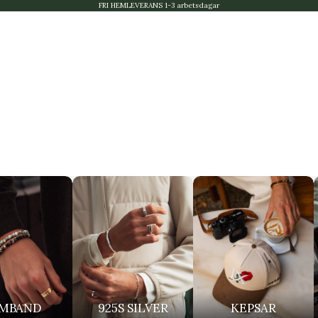
FRI HEMLEVERANS 1-3 arbetsdagar
MBAND
925S SILVER
KEPSAR