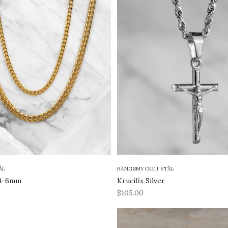
ÅL
HÄNGSMYCKE I STÅL
 4-6mm
Krucifix Silver
REA-pris
$105.00