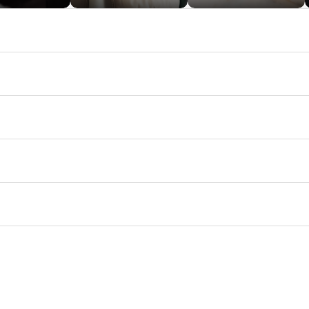
First Class Statement
Ett smycke med attityd