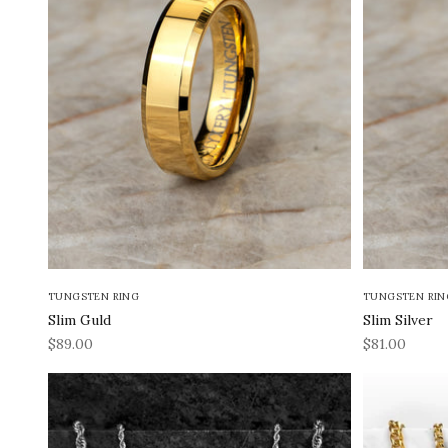
TUNGSTEN RING
TUNGSTEN RIN
Slim Guld
Slim Silver
REA-pris
REA-pris
$89.00
$81.00