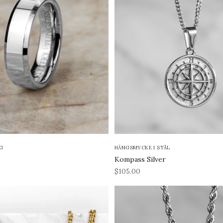
G
HÄNGSMYCKE I STÅL
Kompass Silver
REA-pris
$105.00