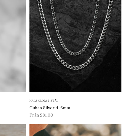
HALSKEDJA I STÅL
Cuban Silver 4-6mm
REA-pris
Från $81.00