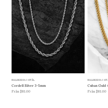
HALSKEDJA I STÅL
HALSKEDJA I ST
Cordell Silver 3-5mm
Cuban Guld
REA-pris
REA-pris
Från $81.00
Från $81.00