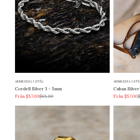
ARMKEDJA I STÅL
ARMKEDJA I STÅ
Cordell Silver 3 - 5mm
Cuban Silve
REA-pris
Pris
REA-pris
P
Från $57.00
$65.00
Från $57.00