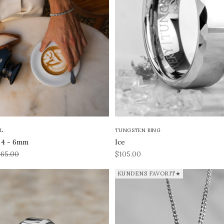
L
TUNGSTEN RING
r 4 - 6mm
Ice
ris
REA-pris
$65.00
$105.00
KUNDENS FAVORIT★